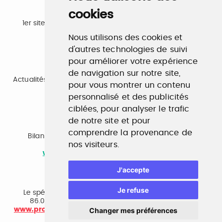
cookies
Emploi
1er site emploi du secteur culturel 784.000 visites et
230.000 visiteurs uniques par mois.
Nous utilisons des cookies et
www.profilculture.com
d'autres technologies de suivi
pour améliorer votre expérience
Formation
de navigation sur notre site,
Actualités, guide et annuaire des formations aux métiers
pour vous montrer un contenu
de la culture.
www.profilculture-formation.com
personnalisé et des publicités
ciblées, pour analyser le trafic
de notre site et pour
Accompagnement professionnel
comprendre la provenance de
Bilan de compétences, coaching, techniques de
nos visiteurs.
recherche d'emploi, entretien conseil.
www.profilculture-competences.com
J'accepte
Cabinet de recrutement
Je refuse
Le spécialiste du secteur culturel, une cvthèque de
86.000 CV et réseau unique de professionnels.
www.profilculture-conseil.com/cabinet-recrutement
Changer mes préférences