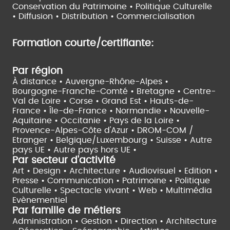
Conservation du Patrimoine • Politique Culturelle
•
Diffusion • Distribution • Commercialisation
Formation courte/certifiante:
Par région
À distance •
Auvergne-Rhône-Alpes •
Bourgogne-Franche-Comté •
Bretagne •
Centre-
Val de Loire •
Corse •
Grand Est •
Hauts-de-
France •
Île-de-France •
Normandie •
Nouvelle-
Aquitaine •
Occitanie •
Pays de la Loire •
Provence-Alpes-Côte d'Azur •
DROM-COM /
Etranger •
Belgique/Luxembourg •
Suisse •
Autre
pays UE •
Autre pays hors UE •
Par secteur d'activité
Art • Design • Architecture •
Audiovisuel •
Edition •
Presse • Communication •
Patrimoine • Politique
Culturelle •
Spectacle vivant •
Web • Multimédia
Evènementiel
Par famille de métiers
Administration • Gestion • Direction •
Architecture