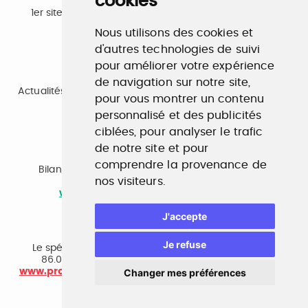
cookies
Emploi
1er site emploi du secteur culturel 784.000 visites et
230.000 visiteurs uniques par mois.
Nous utilisons des cookies et
www.profilculture.com
d'autres technologies de suivi
pour améliorer votre expérience
Formation
de navigation sur notre site,
Actualités, guide et annuaire des formations aux métiers
pour vous montrer un contenu
de la culture.
www.profilculture-formation.com
personnalisé et des publicités
ciblées, pour analyser le trafic
de notre site et pour
Accompagnement professionnel
comprendre la provenance de
Bilan de compétences, coaching, techniques de
nos visiteurs.
recherche d'emploi, entretien conseil.
www.profilculture-competences.com
J'accepte
Cabinet de recrutement
Je refuse
Le spécialiste du secteur culturel, une cvthèque de
86.000 CV et réseau unique de professionnels.
www.profilculture-conseil.com/cabinet-recrutement
Changer mes préférences