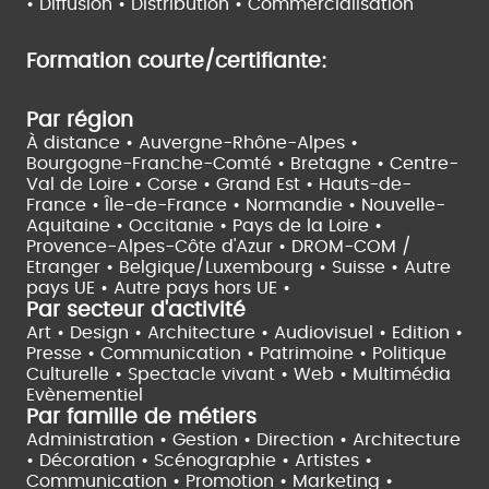
•
Diffusion • Distribution • Commercialisation
Formation courte/certifiante:
Par région
À distance •
Auvergne-Rhône-Alpes •
Bourgogne-Franche-Comté •
Bretagne •
Centre-
Val de Loire •
Corse •
Grand Est •
Hauts-de-
France •
Île-de-France •
Normandie •
Nouvelle-
Aquitaine •
Occitanie •
Pays de la Loire •
Provence-Alpes-Côte d'Azur •
DROM-COM /
Etranger •
Belgique/Luxembourg •
Suisse •
Autre
pays UE •
Autre pays hors UE •
Par secteur d'activité
Art • Design • Architecture •
Audiovisuel •
Edition •
Presse • Communication •
Patrimoine • Politique
Culturelle •
Spectacle vivant •
Web • Multimédia
Evènementiel
Par famille de métiers
Administration • Gestion • Direction •
Architecture
• Décoration • Scénographie •
Artistes •
Communication • Promotion • Marketing •