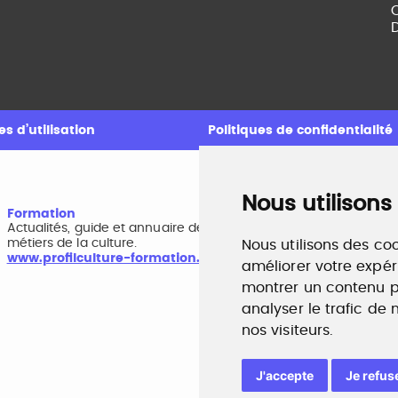
C
D
s d’utilisation
Politiques de confidentialité
Nous utilisons
Formation
A
Actualités, guide et annuaire des formations aux
B
métiers de la culture.
r
Nous utilisons des coo
www.profilculture-formation.com
w
améliorer votre expér
montrer un contenu pe
analyser le trafic de
nos visiteurs.
J'accepte
Je refus