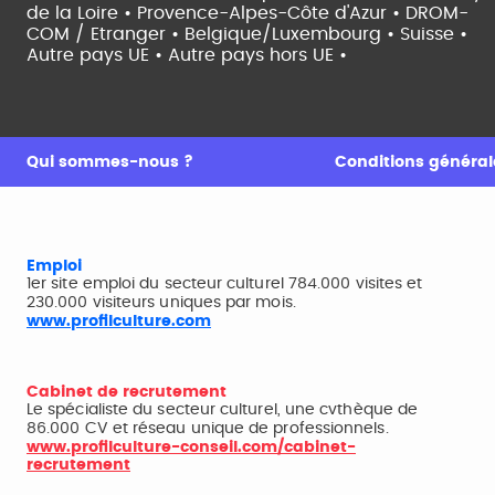
de la Loire •
Provence-Alpes-Côte d'Azur •
DROM-
COM / Etranger •
Belgique/Luxembourg •
Suisse •
Autre pays UE •
Autre pays hors UE •
Qui sommes-nous ?
Conditions générale
Emploi
1er site emploi du secteur culturel 784.000 visites et
230.000 visiteurs uniques par mois.
www.profilculture.com
Cabinet de recrutement
Le spécialiste du secteur culturel, une cvthèque de
86.000 CV et réseau unique de professionnels.
www.profilculture-conseil.com/cabinet-
recrutement