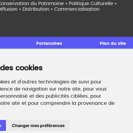
onservation du Patrimoine • Politique Culturelle •
iffusion • Distribution • Commercialisation
Partenaires
Plan du site
 des cookies
ccompagnement professionnel
ilan de compétences, coaching, techniques de
echerche d'emploi, entretien conseil.
kies et d'autres technologies de suivi pour
ww.profilculture-competences.com
ience de navigation sur notre site, pour vous
rsonnalisé et des publicités ciblées, pour
 notre site et pour comprendre la provenance de
e
Changer mes préférences