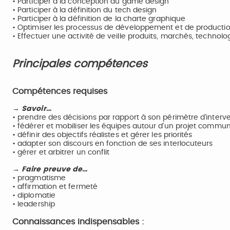
• Participer à la conception du game design
• Participer à la définition du tech design
• Participer à la définition de la charte graphique
• Optimiser les processus de développement et de producti
• Effectuer une activité de veille produits, marchés, technolo
Principales compétences
Compétences requises
→ Savoir…
• prendre des décisions par rapport à son périmètre d’interve
• fédérer et mobiliser les équipes autour d’un projet commu
• définir des objectifs réalistes et gérer les priorités
• adapter son discours en fonction de ses interlocuteurs
• gérer et arbitrer un conflit
→ Faire preuve de…
• pragmatisme
• affirmation et fermeté
• diplomatie
• leadership
Connaissances indispensables :