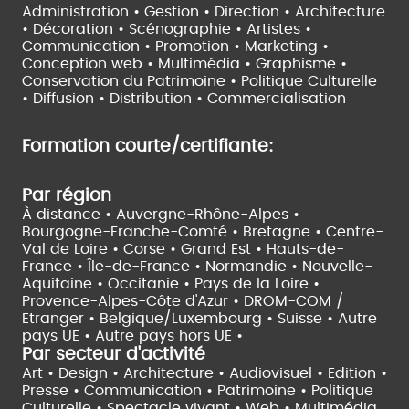
Administration • Gestion • Direction •
Architecture
• Décoration • Scénographie •
Artistes •
Communication • Promotion • Marketing •
Conception web • Multimédia • Graphisme •
Conservation du Patrimoine • Politique Culturelle
•
Diffusion • Distribution • Commercialisation
Formation courte/certifiante:
Par région
À distance •
Auvergne-Rhône-Alpes •
Bourgogne-Franche-Comté •
Bretagne •
Centre-
Val de Loire •
Corse •
Grand Est •
Hauts-de-
France •
Île-de-France •
Normandie •
Nouvelle-
Aquitaine •
Occitanie •
Pays de la Loire •
Provence-Alpes-Côte d'Azur •
DROM-COM /
Etranger •
Belgique/Luxembourg •
Suisse •
Autre
pays UE •
Autre pays hors UE •
Par secteur d'activité
Art • Design • Architecture •
Audiovisuel •
Edition •
Presse • Communication •
Patrimoine • Politique
Culturelle •
Spectacle vivant •
Web • Multimédia