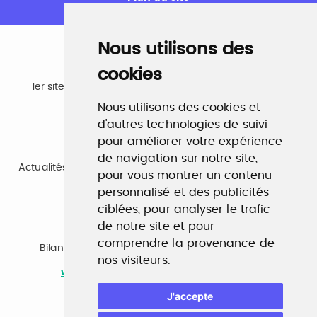
Nous utilisons des
cookies
Emploi
1er site emploi du secteur culturel 784.000 visites et
230.000 visiteurs uniques par mois.
Nous utilisons des cookies et
www.profilculture.com
d'autres technologies de suivi
pour améliorer votre expérience
Formation
de navigation sur notre site,
Actualités, guide et annuaire des formations aux métiers
pour vous montrer un contenu
de la culture.
www.profilculture-formation.com
personnalisé et des publicités
ciblées, pour analyser le trafic
de notre site et pour
Accompagnement professionnel
comprendre la provenance de
Bilan de compétences, coaching, techniques de
nos visiteurs.
recherche d'emploi, entretien conseil.
www.profilculture-competences.com
J'accepte