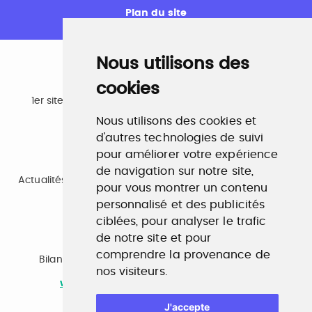
Plan du site
Nous utilisons des
cookies
Emploi
1er site emploi du secteur culturel 784.000 visites et
230.000 visiteurs uniques par mois.
Nous utilisons des cookies et
www.profilculture.com
d'autres technologies de suivi
pour améliorer votre expérience
Formation
de navigation sur notre site,
Actualités, guide et annuaire des formations aux métiers
pour vous montrer un contenu
de la culture.
www.profilculture-formation.com
personnalisé et des publicités
ciblées, pour analyser le trafic
de notre site et pour
Accompagnement professionnel
comprendre la provenance de
Bilan de compétences, coaching, techniques de
nos visiteurs.
recherche d'emploi, entretien conseil.
www.profilculture-competences.com
J'accepte