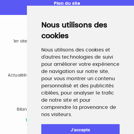
Plan du site
Nous utilisons des
cookies
Emploi
1er site emploi du secteur culturel 784.000 visites et
230.000 visiteurs uniques par mois.
Nous utilisons des cookies et
www.profilculture.com
d'autres technologies de suivi
pour améliorer votre expérience
Formation
de navigation sur notre site,
Actualités, guide et annuaire des formations aux métiers
pour vous montrer un contenu
de la culture.
www.profilculture-formation.com
personnalisé et des publicités
ciblées, pour analyser le trafic
de notre site et pour
Accompagnement professionnel
comprendre la provenance de
Bilan de compétences, coaching, techniques de
nos visiteurs.
recherche d'emploi, entretien conseil.
www.profilculture-competences.com
J'accepte