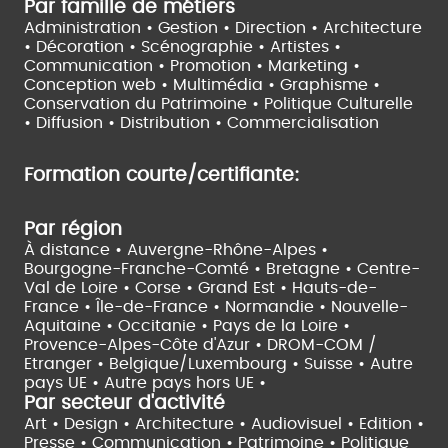
Par famille de métiers
Administration • Gestion • Direction •
Architecture
• Décoration • Scénographie •
Artistes •
Communication • Promotion • Marketing •
Conception web • Multimédia • Graphisme •
Conservation du Patrimoine • Politique Culturelle
•
Diffusion • Distribution • Commercialisation
Formation courte/certifiante:
Par région
À distance •
Auvergne-Rhône-Alpes •
Bourgogne-Franche-Comté •
Bretagne •
Centre-
Val de Loire •
Corse •
Grand Est •
Hauts-de-
France •
Île-de-France •
Normandie •
Nouvelle-
Aquitaine •
Occitanie •
Pays de la Loire •
Provence-Alpes-Côte d'Azur •
DROM-COM /
Etranger •
Belgique/Luxembourg •
Suisse •
Autre
pays UE •
Autre pays hors UE •
Par secteur d'activité
Art • Design • Architecture •
Audiovisuel •
Edition •
Presse • Communication •
Patrimoine • Politique