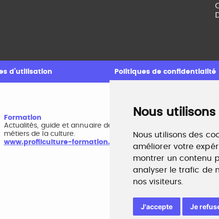
C
D
s d’utilisation
Politiques de confidentialité
Nous utilisons
Formation
A
Actualités, guide et annuaire des formations aux
B
métiers de la culture.
r
Nous utilisons des coo
www.profilculture-formation.com
w
améliorer votre expér
montrer un contenu pe
analyser le trafic de
nos visiteurs.
J'accepte
Je refus