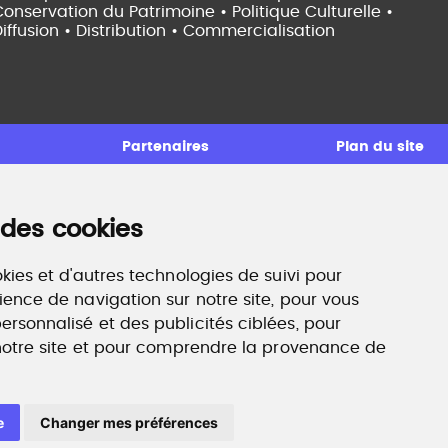
onservation du Patrimoine • Politique Culturelle •
iffusion • Distribution • Commercialisation
Partenaires
Plan du site
 des cookies
ccompagnement professionnel
ilan de compétences, coaching, techniques de
echerche d'emploi, entretien conseil.
kies et d'autres technologies de suivi pour
ww.profilculture-competences.com
ience de navigation sur notre site, pour vous
rsonnalisé et des publicités ciblées, pour
 notre site et pour comprendre la provenance de
e
Changer mes préférences