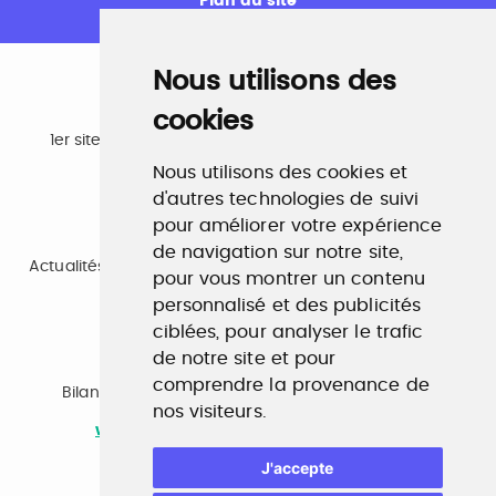
Plan du site
Nous utilisons des
cookies
Emploi
1er site emploi du secteur culturel 784.000 visites et
230.000 visiteurs uniques par mois.
Nous utilisons des cookies et
www.profilculture.com
d'autres technologies de suivi
pour améliorer votre expérience
Formation
de navigation sur notre site,
Actualités, guide et annuaire des formations aux métiers
pour vous montrer un contenu
de la culture.
www.profilculture-formation.com
personnalisé et des publicités
ciblées, pour analyser le trafic
de notre site et pour
Accompagnement professionnel
comprendre la provenance de
Bilan de compétences, coaching, techniques de
nos visiteurs.
recherche d'emploi, entretien conseil.
www.profilculture-competences.com
J'accepte