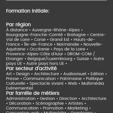
Formation initiale:
Par région
À distance •
Auvergne-Rhône-Alpes •
Bourgogne-Franche-Comté •
Bretagne •
Centre-
Val de Loire •
Corse •
Grand Est •
Hauts-de-
France •
Île-de-France •
Normandie •
Nouvelle-
Aquitaine •
Occitanie •
Pays de la Loire •
Provence-Alpes-Côte d'Azur •
DROM-COM /
Etranger •
Belgique/Luxembourg •
Suisse •
Autre
pays UE •
Autre pays hors UE •
Par secteur d'activité
Art • Design • Architecture •
Audiovisuel •
Edition •
Presse • Communication •
Patrimoine • Politique
Culturelle •
Spectacle vivant •
Web • Multimédia
Evènementiel
Par famille de métiers
Administration • Gestion • Direction •
Architecture
• Décoration • Scénographie •
Artistes •
Communication • Promotion • Marketing •
Conception web • Multimédia • Graphisme •