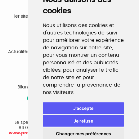
Nous utilisons des
cookies
Emploi
1er site emploi du secteur culturel 784.000 visites et
230.000 visiteurs uniques par mois.
Nous utilisons des cookies et
www.profilculture.com
d'autres technologies de suivi
pour améliorer votre expérience
Formation
de navigation sur notre site,
Actualités, guide et annuaire des formations aux métiers
pour vous montrer un contenu
de la culture.
www.profilculture-formation.com
personnalisé et des publicités
ciblées, pour analyser le trafic
de notre site et pour
Accompagnement professionnel
comprendre la provenance de
Bilan de compétences, coaching, techniques de
nos visiteurs.
recherche d'emploi, entretien conseil.
www.profilculture-competences.com
J'accepte
Cabinet de recrutement
Je refuse
Le spécialiste du secteur culturel, une cvthèque de
86.000 CV et réseau unique de professionnels.
www.profilculture-conseil.com/cabinet-recrutement
Changer mes préférences