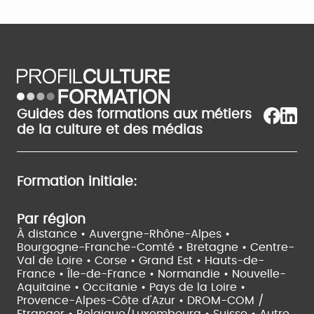
Guides des formations aux métiers
de la culture et des médias
Formation initiale:
Par région
À distance •
Auvergne-Rhône-Alpes •
Bourgogne-Franche-Comté •
Bretagne •
Centre-
Val de Loire •
Corse •
Grand Est •
Hauts-de-
France •
Île-de-France •
Normandie •
Nouvelle-
Aquitaine •
Occitanie •
Pays de la Loire •
Provence-Alpes-Côte d'Azur •
DROM-COM /
Etranger •
Belgique/Luxembourg •
Suisse •
Autre