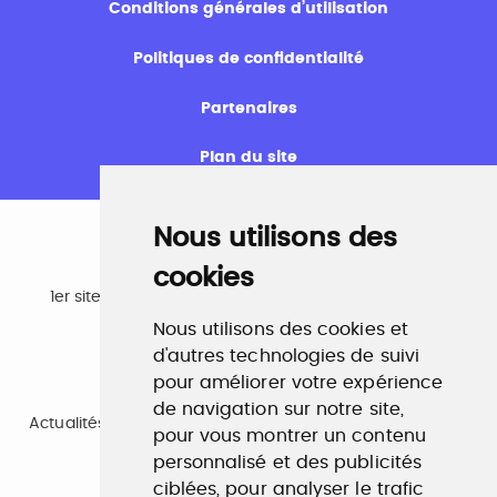
Conditions générales d’utilisation
Politiques de confidentialité
Partenaires
Plan du site
Nous utilisons des
cookies
Emploi
1er site emploi du secteur culturel 784.000 visites et
230.000 visiteurs uniques par mois.
Nous utilisons des cookies et
www.profilculture.com
d'autres technologies de suivi
pour améliorer votre expérience
Formation
de navigation sur notre site,
Actualités, guide et annuaire des formations aux métiers
pour vous montrer un contenu
de la culture.
www.profilculture-formation.com
personnalisé et des publicités
ciblées, pour analyser le trafic