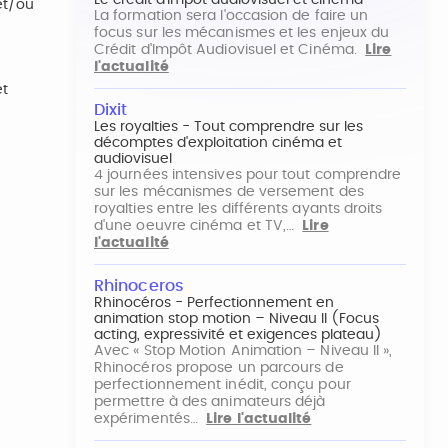
Le crédit d'impôt audiovisuel et cinéma
 et/ou
La formation sera l'occasion de faire un
focus sur les mécanismes et les enjeux du
Crédit d'Impôt Audiovisuel et Cinéma.
Lire
l'actualité
et
Dixit
Les royalties - Tout comprendre sur les
décomptes d'exploitation cinéma et
audiovisuel
4 journées intensives pour tout comprendre
sur les mécanismes de versement des
royalties entre les différents ayants droits
d'une oeuvre cinéma et TV,…
Lire
l'actualité
Rhinoceros
Rhinocéros - Perfectionnement en
animation stop motion – Niveau II (Focus
acting, expressivité et exigences plateau)
Avec « Stop Motion Animation – Niveau II »,
Rhinocéros propose un parcours de
perfectionnement inédit, conçu pour
permettre à des animateurs déjà
expérimentés…
Lire l'actualité