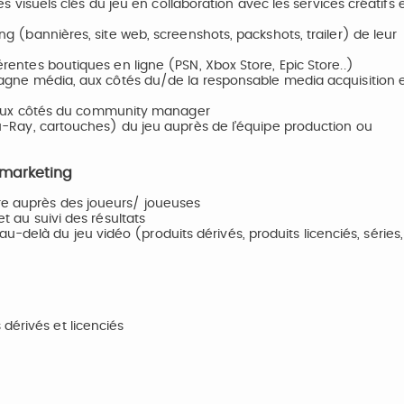
 les visuels clés du jeu en collaboration avec les services créatifs
ing (bannières, site web, screenshots, packshots, trailer) de leur
férentes boutiques en ligne (PSN, Xbox Store, Epic Store..)
ampagne média, aux côtés du/de la responsable media acquisition 
aux côtés du community manager
(Blu-Ray, cartouches) du jeu auprès de l’équipe production ou
 marketing
fre auprès des joueurs/ joueuses
et au suivi des résultats
-delà du jeu vidéo (produits dérivés, produits licenciés, séries,
dérivés et licenciés