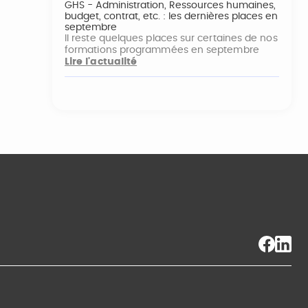
GHS - Administration, Ressources humaines,
budget, contrat, etc. : les dernières places en
septembre
Il reste quelques places sur certaines de nos
formations programmées en septembre
Lire l'actualité