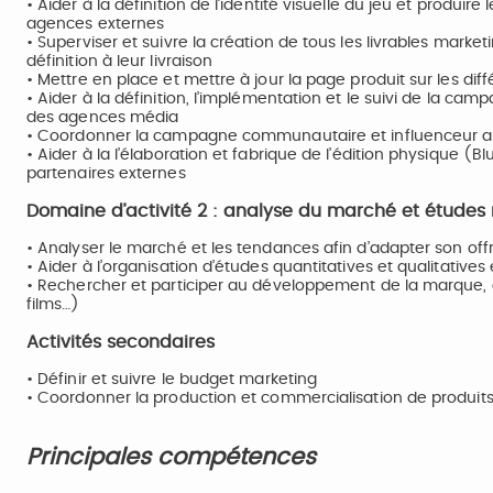
• Aider à la définition de l’identité visuelle du jeu et produire
agences externes
• Superviser et suivre la création de tous les livrables market
définition à leur livraison
• Mettre en place et mettre à jour la page produit sur les dif
• Aider à la définition, l’implémentation et le suivi de la c
des agences média
• Coordonner la campagne communautaire et influenceur 
• Aider à la l’élaboration et fabrique de l’édition physique 
partenaires externes
Domaine d’activité 2 : analyse du marché et études
• Analyser le marché et les tendances afin d’adapter son of
• Aider à l’organisation d’études quantitatives et qualitatives 
• Rechercher et participer au développement de la marque, au
films…)
Activités secondaires
• Définir et suivre le budget marketing
• Coordonner la production et commercialisation de produits 
Principales compétences