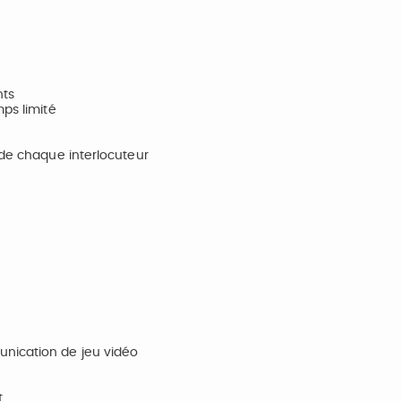
nts
mps limité
 de chaque interlocuteur
unication de jeu vidéo
t