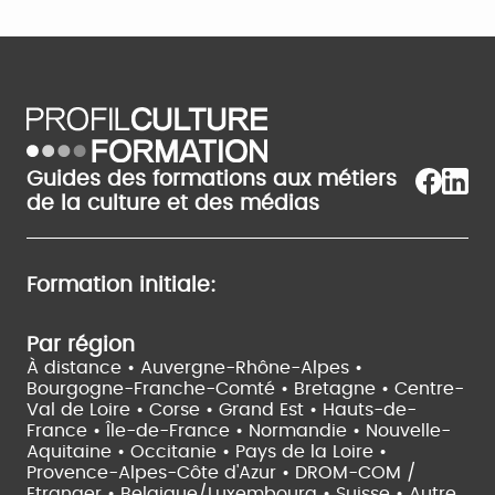
Guides des formations aux métiers
de la culture et des médias
Formation initiale:
Par région
À distance •
Auvergne-Rhône-Alpes •
Bourgogne-Franche-Comté •
Bretagne •
Centre-
Val de Loire •
Corse •
Grand Est •
Hauts-de-
France •
Île-de-France •
Normandie •
Nouvelle-
Aquitaine •
Occitanie •
Pays de la Loire •
Provence-Alpes-Côte d'Azur •
DROM-COM /
Etranger •
Belgique/Luxembourg •
Suisse •
Autre