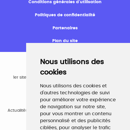
Conditions générales d’utilisation
Politiques de confidentialité
Partenaires
Plan du site
Nous utilisons des
cookies
Emploi
1er site emploi du secteur culturel 784.000 visites et
230.000 visiteurs uniques par mois.
Nous utilisons des cookies et
www.profilculture.com
d'autres technologies de suivi
pour améliorer votre expérience
Formation
de navigation sur notre site,
Actualités, guide et annuaire des formations aux métiers
pour vous montrer un contenu
de la culture.
www.profilculture-formation.com
personnalisé et des publicités
ciblées, pour analyser le trafic