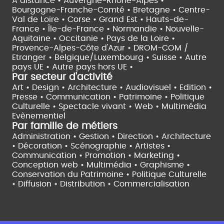
À distance •
Auvergne-Rhône-Alpes •
Bourgogne-Franche-Comté •
Bretagne •
Centre-
Val de Loire •
Corse •
Grand Est •
Hauts-de-
France •
Île-de-France •
Normandie •
Nouvelle-
Aquitaine •
Occitanie •
Pays de la Loire •
Provence-Alpes-Côte d'Azur •
DROM-COM /
Etranger •
Belgique/Luxembourg •
Suisse •
Autre
pays UE •
Autre pays hors UE •
Par secteur d'activité
Art • Design • Architecture •
Audiovisuel •
Edition •
Presse • Communication •
Patrimoine • Politique
Culturelle •
Spectacle vivant •
Web • Multimédia
Evènementiel
Par famille de métiers
Administration • Gestion • Direction •
Architecture
• Décoration • Scénographie •
Artistes •
Communication • Promotion • Marketing •
Conception web • Multimédia • Graphisme •
Conservation du Patrimoine • Politique Culturelle
•
Diffusion • Distribution • Commercialisation