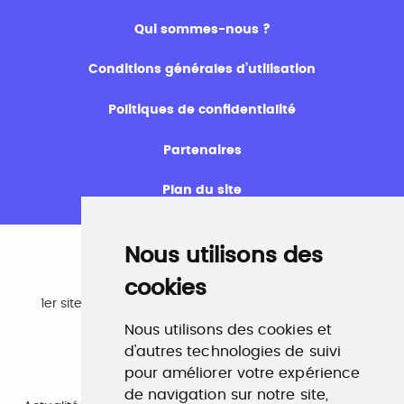
Qui sommes-nous ?
Conditions générales d’utilisation
Politiques de confidentialité
Partenaires
Plan du site
Nous utilisons des
cookies
Emploi
1er site emploi du secteur culturel 784.000 visites et
230.000 visiteurs uniques par mois.
Nous utilisons des cookies et
www.profilculture.com
d'autres technologies de suivi
pour améliorer votre expérience
Formation
de navigation sur notre site,