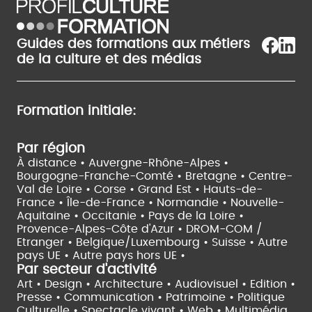
Guides des formations aux métiers
de la culture et des médias
Formation initiale:
Par région
À distance •
Auvergne-Rhône-Alpes •
Bourgogne-Franche-Comté •
Bretagne •
Centre-
Val de Loire •
Corse •
Grand Est •
Hauts-de-
France •
Île-de-France •
Normandie •
Nouvelle-
Aquitaine •
Occitanie •
Pays de la Loire •
Provence-Alpes-Côte d'Azur •
DROM-COM /
Etranger •
Belgique/Luxembourg •
Suisse •
Autre
pays UE •
Autre pays hors UE •
Par secteur d'activité
Art • Design • Architecture •
Audiovisuel •
Edition •
Presse • Communication •
Patrimoine • Politique
Culturelle •
Spectacle vivant •
Web • Multimédia