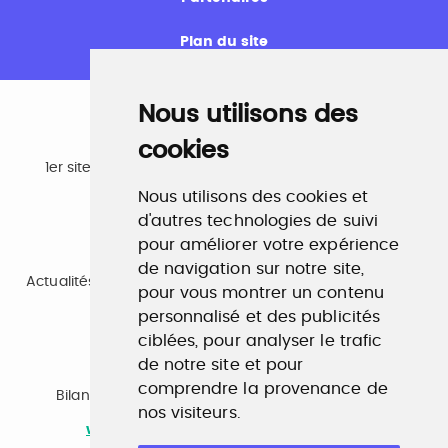
Plan du site
Nous utilisons des
cookies
Emploi
1er site emploi du secteur culturel 784.000 visites et
230.000 visiteurs uniques par mois.
Nous utilisons des cookies et
www.profilculture.com
d'autres technologies de suivi
pour améliorer votre expérience
Formation
de navigation sur notre site,
Actualités, guide et annuaire des formations aux métiers
pour vous montrer un contenu
de la culture.
www.profilculture-formation.com
personnalisé et des publicités
ciblées, pour analyser le trafic
de notre site et pour
Accompagnement professionnel
comprendre la provenance de
Bilan de compétences, coaching, techniques de
nos visiteurs.
recherche d'emploi, entretien conseil.
www.profilculture-competences.com