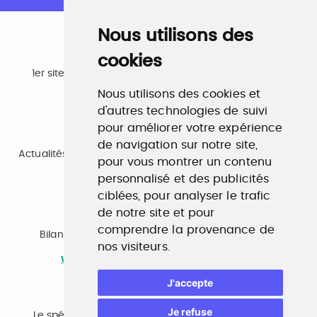
Nous utilisons des
cookies
Emploi
1er site emploi du secteur culturel 784.000 visites et
230.000 visiteurs uniques par mois.
Nous utilisons des cookies et
www.profilculture.com
d'autres technologies de suivi
pour améliorer votre expérience
Formation
de navigation sur notre site,
Actualités, guide et annuaire des formations aux métiers
pour vous montrer un contenu
de la culture.
www.profilculture-formation.com
personnalisé et des publicités
ciblées, pour analyser le trafic
de notre site et pour
Accompagnement professionnel
comprendre la provenance de
Bilan de compétences, coaching, techniques de
nos visiteurs.
recherche d'emploi, entretien conseil.
www.profilculture-competences.com
J'accepte
Cabinet de recrutement
Je refuse
Le spécialiste du secteur culturel, une cvthèque de