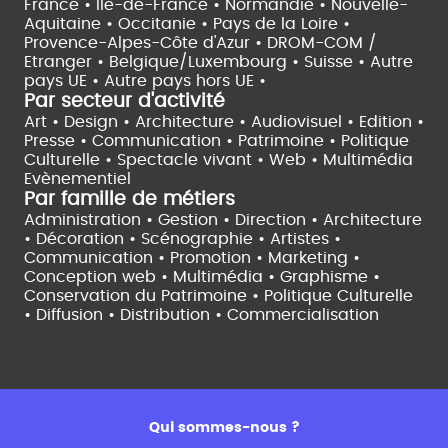
France •
Île-de-France •
Normandie •
Nouvelle-
Aquitaine •
Occitanie •
Pays de la Loire •
Provence-Alpes-Côte d'Azur •
DROM-COM /
Etranger •
Belgique/Luxembourg •
Suisse •
Autre
pays UE •
Autre pays hors UE •
Par secteur d'activité
Art • Design • Architecture •
Audiovisuel •
Edition •
Presse • Communication •
Patrimoine • Politique
Culturelle •
Spectacle vivant •
Web • Multimédia
Evènementiel
Par famille de métiers
Administration • Gestion • Direction •
Architecture
• Décoration • Scénographie •
Artistes •
Communication • Promotion • Marketing •
Conception web • Multimédia • Graphisme •
Conservation du Patrimoine • Politique Culturelle
•
Diffusion • Distribution • Commercialisation
Qui sommes-nous ?