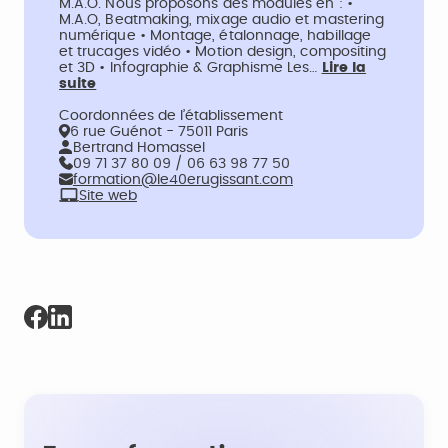
M.A.O. Nous proposons des modules en : •
M.A.O, Beatmaking, mixage audio et mastering
numérique • Montage, étalonnage, habillage
et trucages vidéo • Motion design, compositing
et 3D • Infographie & Graphisme Les…
Lire la
suite
Coordonnées de l’établissement
6 rue Guénot - 75011 Paris
Bertrand Homassel
09 71 37 80 09 / 06 63 98 77 50
formation@le40erugissant.com
Site web