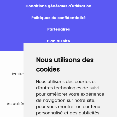
Conditions générales d’utilisation
Politiques de confidentialité
Partenaires
Plan du site
Nous utilisons des
cookies
Emploi
1er site emploi du secteur culturel 784.000 visites et
230.000 visiteurs uniques par mois.
Nous utilisons des cookies et
www.profilculture.com
d'autres technologies de suivi
pour améliorer votre expérience
Formation
de navigation sur notre site,
Actualités, guide et annuaire des formations aux métiers
pour vous montrer un contenu
de la culture.
www.profilculture-formation.com
personnalisé et des publicités