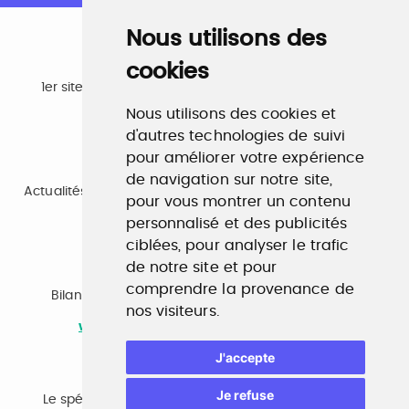
Nous utilisons des
cookies
Emploi
1er site emploi du secteur culturel 784.000 visites et
230.000 visiteurs uniques par mois.
Nous utilisons des cookies et
www.profilculture.com
d'autres technologies de suivi
pour améliorer votre expérience
Formation
de navigation sur notre site,
Actualités, guide et annuaire des formations aux métiers
pour vous montrer un contenu
de la culture.
personnalisé et des publicités
www.profilculture-formation.com
ciblées, pour analyser le trafic
de notre site et pour
Accompagnement professionnel
comprendre la provenance de
Bilan de compétences, coaching, techniques de
nos visiteurs.
recherche d'emploi, entretien conseil.
www.profilculture-competences.com
J'accepte
Cabinet de recrutement
Je refuse
Le spécialiste du secteur culturel, une cvthèque de