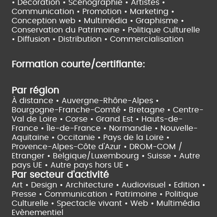
• Décoration • Scénographie •
Artistes •
Communication • Promotion • Marketing •
Conception web • Multimédia • Graphisme •
Conservation du Patrimoine • Politique Culturelle
•
Diffusion • Distribution • Commercialisation
Formation courte/certifiante:
Par région
À distance •
Auvergne-Rhône-Alpes •
Bourgogne-Franche-Comté •
Bretagne •
Centre-
Val de Loire •
Corse •
Grand Est •
Hauts-de-
France •
Île-de-France •
Normandie •
Nouvelle-
Aquitaine •
Occitanie •
Pays de la Loire •
Provence-Alpes-Côte d'Azur •
DROM-COM /
Etranger •
Belgique/Luxembourg •
Suisse •
Autre
pays UE •
Autre pays hors UE •
Par secteur d'activité
Art • Design • Architecture •
Audiovisuel •
Edition •
Presse • Communication •
Patrimoine • Politique
Culturelle •
Spectacle vivant •
Web • Multimédia
Evènementiel