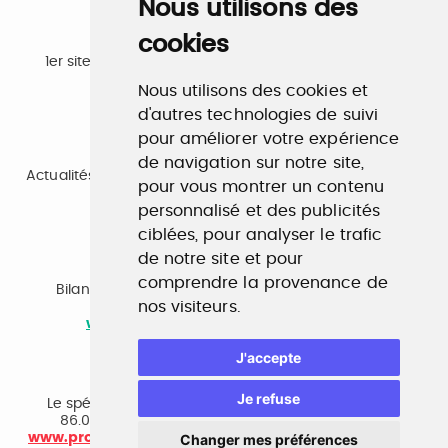
Nous utilisons des
cookies
Emploi
1er site emploi du secteur culturel 784.000 visites et
230.000 visiteurs uniques par mois.
Nous utilisons des cookies et
www.profilculture.com
d'autres technologies de suivi
pour améliorer votre expérience
Formation
de navigation sur notre site,
Actualités, guide et annuaire des formations aux métiers
pour vous montrer un contenu
de la culture.
www.profilculture-formation.com
personnalisé et des publicités
ciblées, pour analyser le trafic
de notre site et pour
Accompagnement professionnel
comprendre la provenance de
Bilan de compétences, coaching, techniques de
nos visiteurs.
recherche d'emploi, entretien conseil.
www.profilculture-competences.com
J'accepte
Cabinet de recrutement
Je refuse
Le spécialiste du secteur culturel, une cvthèque de
86.000 CV et réseau unique de professionnels.
www.profilculture-conseil.com/cabinet-recrutement
Changer mes préférences