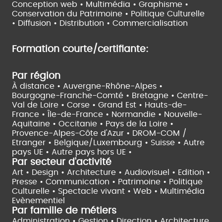
Conception web • Multimédia • Graphisme •
Conservation du Patrimoine • Politique Culturelle
•
Diffusion • Distribution • Commercialisation
Formation courte/certifiante:
Par région
À distance •
Auvergne-Rhône-Alpes •
Bourgogne-Franche-Comté •
Bretagne •
Centre-
Val de Loire •
Corse •
Grand Est •
Hauts-de-
France •
Île-de-France •
Normandie •
Nouvelle-
Aquitaine •
Occitanie •
Pays de la Loire •
Provence-Alpes-Côte d'Azur •
DROM-COM /
Etranger •
Belgique/Luxembourg •
Suisse •
Autre
pays UE •
Autre pays hors UE •
Par secteur d'activité
Art • Design • Architecture •
Audiovisuel •
Edition •
Presse • Communication •
Patrimoine • Politique
Culturelle •
Spectacle vivant •
Web • Multimédia
Evènementiel
Par famille de métiers
Administration • Gestion • Direction •
Architecture