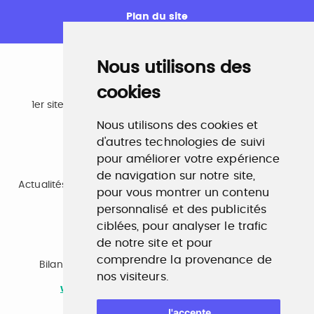
Plan du site
Nous utilisons des
cookies
Emploi
1er site emploi du secteur culturel 784.000 visites et
230.000 visiteurs uniques par mois.
Nous utilisons des cookies et
www.profilculture.com
d'autres technologies de suivi
pour améliorer votre expérience
Formation
de navigation sur notre site,
Actualités, guide et annuaire des formations aux métiers
pour vous montrer un contenu
de la culture.
personnalisé et des publicités
www.profilculture-formation.com
ciblées, pour analyser le trafic
de notre site et pour
Accompagnement professionnel
comprendre la provenance de
Bilan de compétences, coaching, techniques de
nos visiteurs.
recherche d'emploi, entretien conseil.
www.profilculture-competences.com
J'accepte