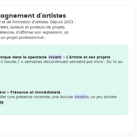
agnement d'artistes
t de formation d'artistes. Depuis 2003 :
tes, auteurs et porteurs de projets.
pétences, d'affirmer son expression, sa
t un projet professionnel…
stique dans le spectacle
vivant
- L'Artiste et ses projets
" 120 heures / 4 semaines discontinues1 semaine par mois : Du 14 au
méra – Présence et immédiateté
ailler une présence incarnée, une écoute
vivant
e, un jeu sincère.
ite