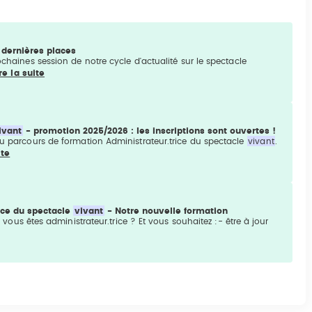
 dernières places
ochaines session de notre cycle d'actualité sur le spectacle
re la suite
ivant
- promotion 2025/2026 : les inscriptions sont ouvertes !
 au parcours de formation Administrateur.trice du spectacle
vivant
.
ite
rice du spectacle
vivant
- Notre nouvelle formation
 vous êtes administrateur.trice ? Et vous souhaitez :- être à jour