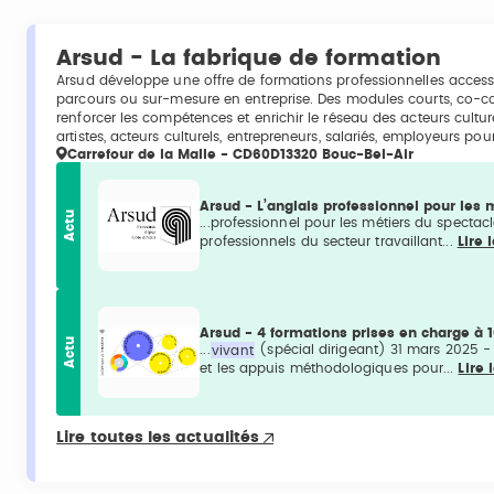
Arsud - La fabrique de formation
Arsud développe une offre de formations professionnelles accessi
parcours ou sur-mesure en entreprise. Des modules courts, co-con
renforcer les compétences et enrichir le réseau des acteurs culture
artistes, acteurs culturels, entrepreneurs, salariés, employeurs pou
Carrefour de la Malle - CD60D13320 Bouc-Bel-Air
Arsud - L’anglais professionnel pour les
Actu
...professionnel pour les métiers du spectac
professionnels du secteur travaillant...
Lire 
Arsud - 4 formations prises en charge à 
Actu
...
vivant
(spécial dirigeant) 31 mars 2025 - 
et les appuis méthodologiques pour...
Lire 
Lire toutes les actualités