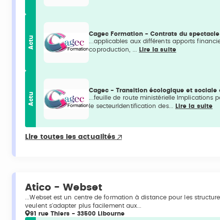
Cagec Formation - Contrats du spectacl
Actu
...applicables aux différents apports finan
coproduction, ...
Lire la suite
Cagec - Transition écologique et sociale
Actu
...feuille de route ministérielle Implications
le secteurIdentification des...
Lire la suite
Lire toutes les actualités
Atico - Webset
...Webset est un centre de formation à distance pour les structu
veulent s'adapter plus facilement aux...
91 rue Thiers - 33500 Libourne