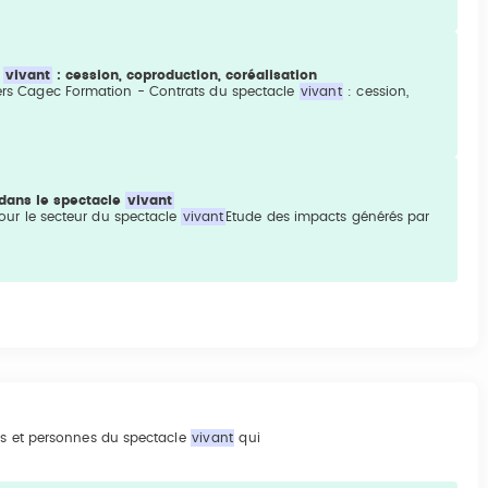
e
vivant
: cession, coproduction, coréalisation
ciers Cagec Formation - Contrats du spectacle
vivant
: cession,
 dans le spectacle
vivant
 pour le secteur du spectacle
vivant
Etude des impacts générés par
res et personnes du spectacle
vivant
qui