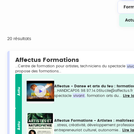
Form
Act
20 résultats
Affectus Formations
...Centre de formation pour artistes, techniciens du spectacle
viv
propose des formations...
Affectus - Danse et arts du feu : formati
Actu
...HANDICAP06.98.97.14.06lucile@affectus.fr 
spectacle
vivant
. formation arts du...
Lire l
Affectus Formations - Artistes : maîtrisez
Actu
...stress, créativité, développement professi
entrepreneuriat culturel, autonomie...
Lire l