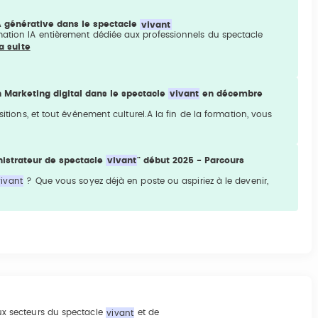
IA générative dans le spectacle
vivant
mation IA entièrement dédiée aux professionnels du spectacle
la suite
 Marketing digital dans le spectacle
vivant
en décembre
ositions, et tout événement culturel.A la fin de la formation, vous
istrateur de spectacle
vivant
" début 2025 - Parcours
vivant
? Que vous soyez déjà en poste ou aspiriez à le devenir,
 aux secteurs du spectacle
vivant
et de