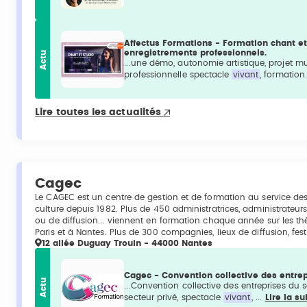
Affectus Formations - Formation chant et
enregistrements professionnels.
Actu
...une démo, autonomie artistique, projet m
professionnelle spectacle
vivant
, formation.
Lire toutes les actualités
Cagec
Le CAGEC est un centre de gestion et de formation au service des
culture depuis 1982. Plus de 450 administratrices, administrateu
ou de diffusion... viennent en formation chaque année sur les t
Paris et à Nantes. Plus de 300 compagnies, lieux de diffusion, fes
12 allée Duguay Trouin - 44000 Nantes
Cagec - Convention collective des entrep
Actu
...Convention collective des entreprises du 
secteur privé, spectacle
vivant
, ...
Lire la su