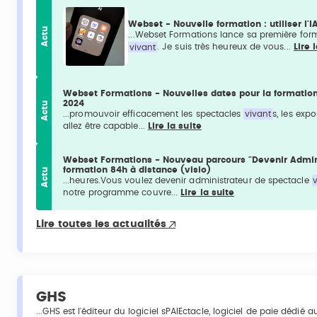
Webset - Nouvelle formation : utiliser l'
Actu
...Webset Formations lance sa première for
vivant
. Je suis très heureux de vous...
Lire 
Webset Formations - Nouvelles dates pour la formation
2024
Actu
...promouvoir efficacement les spectacles
vivant
s, les exp
allez être capable...
Lire la suite
Webset Formations - Nouveau parcours "Devenir Admin
formation 84h à distance (visio)
Actu
...heures.Vous voulez devenir administrateur de spectacle
notre programme couvre...
Lire la suite
Lire toutes les actualités
GHS
...GHS est l'éditeur du logiciel sPAIEctacle, logiciel de paie dédié