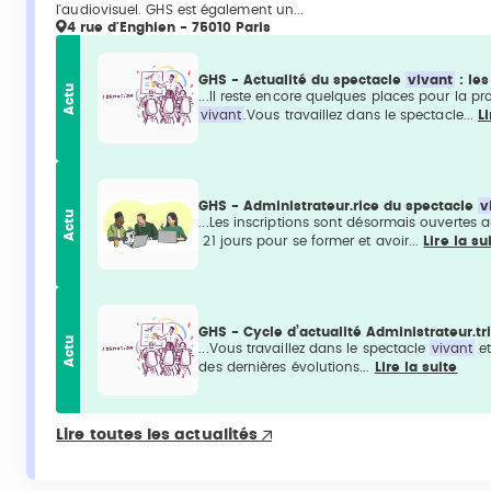
l'audiovisuel. GHS est également un...
4 rue d'Enghien - 75010 Paris
GHS - Actualité du spectacle
vivant
: les
Actu
...Il reste encore quelques places pour la pr
vivant
.Vous travaillez dans le spectacle...
Li
GHS - Administrateur.rice du spectacle
v
Actu
...Les inscriptions sont désormais ouvertes
21 jours pour se former et avoir...
Lire la su
GHS - Cycle d’actualité Administrateur.t
Actu
...Vous travaillez dans le spectacle
vivant
et
des dernières évolutions...
Lire la suite
Lire toutes les actualités