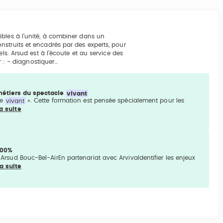
bles à l’unité, à combiner dans un
struits et encadrés par des experts, pour
ls. Arsud est à l’écoute et au service des
r : - diagnostiquer…
 métiers du spectacle
vivant
le
vivant
». Cette formation est pensée spécialement pour les
la suite
100%
Arsud Bouc-Bel-AirEn partenariat avec ArvivaIdentifier les enjeux
la suite