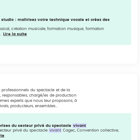
 studio : maîtrisez votre technique vocale et créez des
usical, création musicale, formation musique, formation
..
Lire la suite
 professionnels du spectacle et de la
rs, responsables, chargé/es de production
hèmes experts que nous leur proposons, à
tivals, producteurs, ensembles…
rises du secteur privé du spectacle
vivant
secteur privé du spectacle
vivant
Cagec, Convention collective,
ite