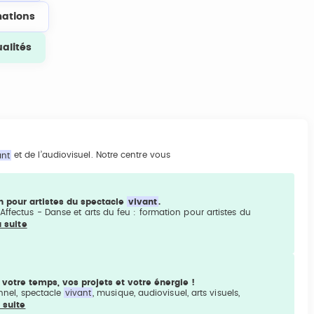
ations
ualités
ant
et de l’audiovisuel. Notre centre vous
on pour artistes du spectacle
vivant
.
Affectus - Danse et arts du feu : formation pour artistes du
a suite
 votre temps, vos projets et votre énergie !
onnel, spectacle
vivant
, musique, audiovisuel, arts visuels,
a suite