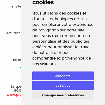
cookies
Emploi
1er site emploi du secteur culturel 784.000 visites et
230.000 visiteurs uniques par mois.
Nous utilisons des cookies et
www.profilculture.com
d'autres technologies de suivi
pour améliorer votre expérience
Formation
de navigation sur notre site,
Actualités, guide et annuaire des formations aux métiers
pour vous montrer un contenu
de la culture.
personnalisé et des publicités
www.profilculture-formation.com
ciblées, pour analyser le trafic
de notre site et pour
Accompagnement professionnel
comprendre la provenance de
Bilan de compétences, coaching, techniques de
nos visiteurs.
recherche d'emploi, entretien conseil.
www.profilculture-competences.com
J'accepte
Cabinet de recrutement
Je refuse
Le spécialiste du secteur culturel, une cvthèque de
86.000 CV et réseau unique de professionnels.
Changer mes préférences
www.profilculture-conseil.com/cabinet-recrutement