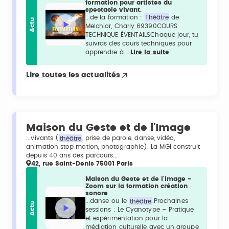
formation pour artistes du
spectacle vivant.
...de la formation :
Théâtre
de
Actu
Melchior, Charly 69390COURS
TECHNIQUE ÉVENTAILSChaque jour, tu
suivras des cours techniques pour
apprendre à...
Lire la suite
Lire toutes les actualités
Maison du Geste et de l'Image
...vivants (
théâtre
, prise de parole, danse, vidéo,
animation stop motion, photographie). La MGI construit
depuis 40 ans des parcours...
42, rue Saint-Denis 75001 Paris
Maison du Geste et de l'Image -
Zoom sur la formation création
sonore
...danse ou le
théâtre
.Prochaines
Actu
sessions : Le Cyanotype – Pratique
et expérimentation pour la
médiation culturelle avec un groupe