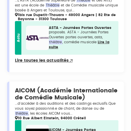
...L’ASTA (Académie Supérieure de
Théâtre
et des Arts)
est une école de
Théâtre
et de Comédie musicale unique
basée à Angers et Toulouse, qui...
1bis rue Dupetit-Thouars - 49000 Angers | 82 Rte de
Bayonne - 31300 Toulouse
ASTA - Journées Portes Ouvertes
proposés. ASTA - Journées Portes
Actu
Ouvertes portes ouvertes, asta,
théâtre
, comédie musicale
Lire la
suite
Lire toutes les actualités
AICOM (Académie Internationale
de Comédie Musicale)
...d'accéder à des auditions et des castings exclusifs. ​​Que
vous soyez passionné.e de chant, de danse ou de
théâtre
, les écoles AICOM vous...
10 Rue Albert Einstein, 94000 Créteil
AICOM - Journées Portes