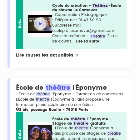
Cycle de création -
Théâtre
-École
de clowns Le Samovar
...Coordination Pédagogique
: Téléphone : 01 43 60 98
Actu
08Adresse mail :
ecolepro.lesamovar@gmail.com
Cycle de création -
Théâtre
-École
de clowns...
Lire la suite
Lire toutes les actualités
École de
théâtre
l'Éponyme
...École de
théâtre
l'Éponyme - Formation de comédiens
L'École de
théâtre
l'Éponyme à Paris propose une
formation pluridisciplinaire de comédien...
2 bis, passage Ruelle - 75018 Paris
École de
théâtre
l'Éponyme -
Stages de
théâtre
gratuits
...L'École de
théâtre
l'Éponyme à
Actu
Paris propose des Stages de
théâtre
gratuits durant les vacances, dans