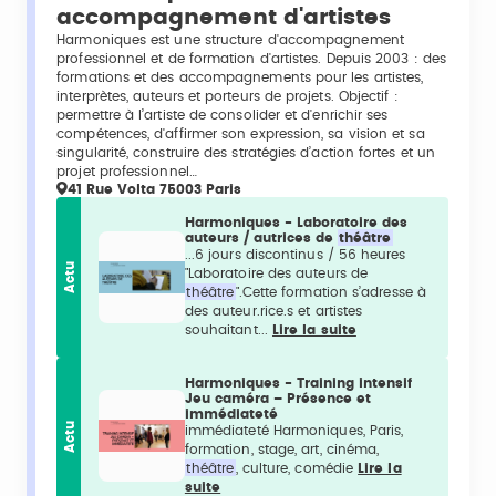
accompagnement d'artistes
Harmoniques est une structure d'accompagnement
professionnel et de formation d'artistes. Depuis 2003 : des
formations et des accompagnements pour les artistes,
interprètes, auteurs et porteurs de projets. Objectif :
permettre à l’artiste de consolider et d'enrichir ses
compétences, d'affirmer son expression, sa vision et sa
singularité, construire des stratégies d’action fortes et un
projet professionnel…
41 Rue Volta 75003 Paris
Harmoniques - Laboratoire des
auteurs / autrices de
théâtre
...6 jours discontinus / 56 heures
Actu
"Laboratoire des auteurs de
théâtre
".Cette formation s’adresse à
des auteur.rice.s et artistes
souhaitant...
Lire la suite
Harmoniques - Training intensif
Jeu caméra – Présence et
immédiateté
Actu
immédiateté Harmoniques, Paris,
formation, stage, art, cinéma,
théâtre
, culture, comédie
Lire la
suite