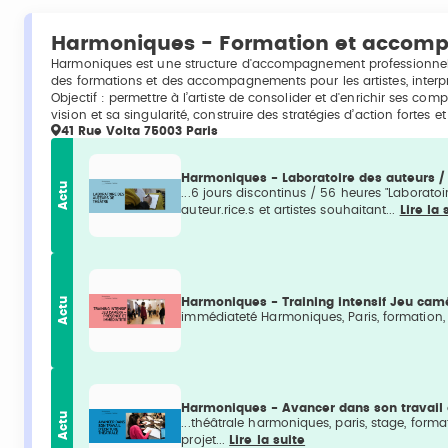
Harmoniques - Formation et accomp
Harmoniques est une structure d'accompagnement professionnel e
des formations et des accompagnements pour les artistes, interprè
Objectif : permettre à l’artiste de consolider et d'enrichir ses com
vision et sa singularité, construire des stratégies d’action fortes e
41 Rue Volta 75003 Paris
Harmoniques - Laboratoire des auteurs /
Actu
...6 jours discontinus / 56 heures "Laborato
auteur.rice.s et artistes souhaitant...
Lire la 
Actu
Harmoniques - Training intensif Jeu ca
immédiateté Harmoniques, Paris, formation, 
Harmoniques - Avancer dans son travail d
Actu
...théâtrale harmoniques, paris, stage, format
projet...
Lire la suite