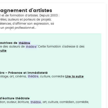
agnement d'artistes
t de formation d'artistes. Depuis 2003 :
tes, auteurs et porteurs de projets.
pétences, d'affirmer son expression, sa
t un projet professionnel…
 autrices de
théâtre
ire des auteurs de
théâtre
".Cette formation s’adresse à des
suite
méra – Présence et immédiateté
stage, art, cinéma,
théâtre
, culture, comédie
Lire la suite
'écriture théâtrale
ion, auteur, écriture,
théâtre
, art, culture, comédien, comédie,