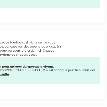
 et de l’audiovisuel. Notre centre vous
pe, conçues par des experts, pour acquérir
votre parcours professionnel. Chaque
u rythme de chacun, avec…
n pour artistes du spectacle vivant.
arly 69390COURS TECHNIQUE ÉVENTAILSChaque jour, tu suivras des
a suite