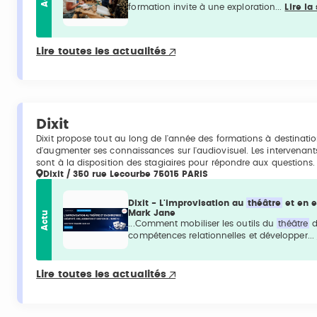
formation invite à une exploration...
Lire la
Lire toutes les actualités
Dixit
Dixit propose tout au long de l'année des formations à destinati
d'augmenter ses connaissances sur l'audiovisuel. Les intervenant
sont à la disposition des stagiaires pour répondre aux questions.
Dixit / 350 rue Lecourbe 75015 PARIS
Dixit - L'improvisation au
théâtre
et en e
Mark Jane
Actu
...Comment mobiliser les outils du
théâtre
d
compétences relationnelles et développer...
Lire toutes les actualités