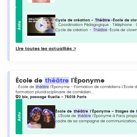
Cycle de création -
Théâtre
-École de cl
Actu
...Coordination Pédagogique : Téléphone :
Cycle de création -
Théâtre
-École de clown
Lire toutes les actualités
École de
théâtre
l'Éponyme
...École de
théâtre
l'Éponyme - Formation de comédiens L'École 
formation pluridisciplinaire de comédien...
2 bis, passage Ruelle - 75018 Paris
École de
théâtre
l'Éponyme - Stages de
Actu
...L'École de
théâtre
l'Éponyme à Paris prop
cadre de sa campagne de communication, 