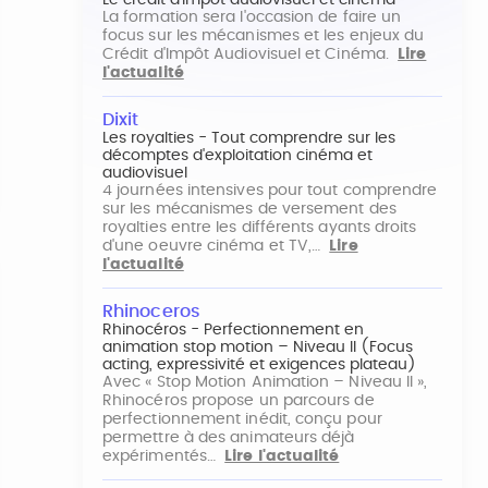
Le crédit d'impôt audiovisuel et cinéma
La formation sera l'occasion de faire un
focus sur les mécanismes et les enjeux du
Crédit d'Impôt Audiovisuel et Cinéma.
Lire
l'actualité
Dixit
Les royalties - Tout comprendre sur les
décomptes d'exploitation cinéma et
audiovisuel
4 journées intensives pour tout comprendre
sur les mécanismes de versement des
royalties entre les différents ayants droits
d'une oeuvre cinéma et TV,…
Lire
l'actualité
Rhinoceros
Rhinocéros - Perfectionnement en
animation stop motion – Niveau II (Focus
acting, expressivité et exigences plateau)
Avec « Stop Motion Animation – Niveau II »,
Rhinocéros propose un parcours de
perfectionnement inédit, conçu pour
permettre à des animateurs déjà
expérimentés…
Lire l'actualité