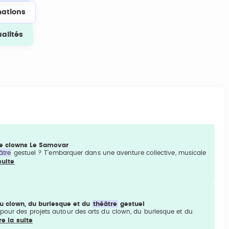
ations
ualités
de clowns Le Samovar
âtre
gestuel ? T’embarquer dans une aventure collective, musicale
suite
du clown, du burlesque et du
théâtre
gestuel
pour des projets autour des arts du clown, du burlesque et du
re la suite