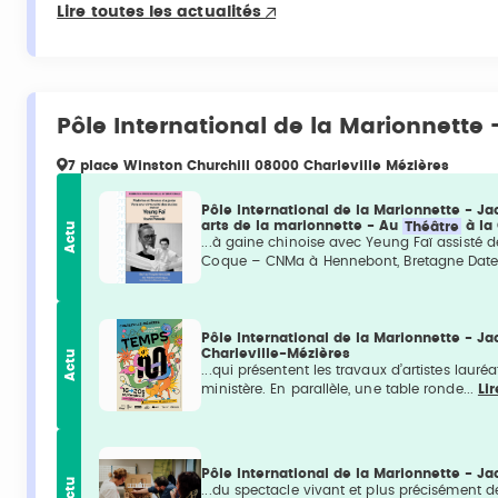
Lire toutes les actualités
Pôle International de la Marionnette 
7 place Winston Churchill 08000 Charleville Mézières
Pôle International de la Marionnette - Ja
arts de la marionnette - Au
Théâtre
à la
Actu
...à gaine chinoise avec Yeung Faï assist
Coque – CNMa à Hennebont, Bretagne Date
Pôle International de la Marionnette - J
Charleville-Mézières
Actu
...qui présentent les travaux d’artistes laur
ministère. En parallèle, une table ronde...
Lir
Pôle International de la Marionnette - 
Actu
...du spectacle vivant et plus précisément