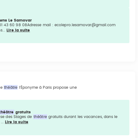
owns Le Samovar
 01 43 60 98 08Adresse mail : ecolepro.lesamovar@gmail.com
s...
Lire la suite
de
théâtre
l'Éponyme à Paris propose une
théâtre
gratuits
ose des Stages de
théâtre
gratuits durant les vacances, dans le
...
Lire la suite