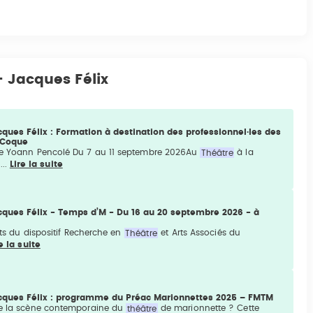
- Jacques Félix
cques Félix : Formation à destination des professionnel·les des
 Coque
é de Yoann Pencolé Du 7 au 11 septembre 2026Au
Théâtre
à la
...
Lire la suite
acques Félix - Temps d’M - Du 16 au 20 septembre 2026 - à
éats du dispositif Recherche en
Théâtre
et Arts Associés du
e la suite
Jacques Félix : programme du Préac Marionnettes 2025 – FMTM
 de la scène contemporaine du
théâtre
de marionnette ? Cette