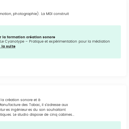
 motion, photographie). La MGI construit
 la formation création sonore
: Le Cyanotype – Pratique et expérimentation pour la médiation
e la suite
 la création sonore et à
Manufacture des Tabac, il s’adresse aux
futur·es ingénieur·es du son souhaitant
tiques. Le studio dispose de cinq cabines…