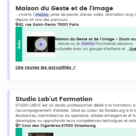
Maison du Geste et de l'Image
...vivants (
théâtre
, prise de parole, danse, vidéo, animation stop
depuis 40 ans des parcours...
42, rue Saint-Denis 75001 Paris
Maison du Geste et de l'Image - Zoom sur
Actu
...danse ou le
théâtre
.Prochaines sessions 
culturelle avec un groupe d’enfants et...
Lir
Lire toutes les actualités
Studio Lab'ut Formation
STUDIO LAB'UT est un studio professionnel dédié à la formation, à
l’accompagnement d’artistes. Situé au coeur de Strasbourg à la 
étudiant·es, intermittent·es du spectacle, artistes émergent·es et 
développer ou approfondir leurs compétences techniques et artis
7 Cour des Cigarières,67000 Strasbourg