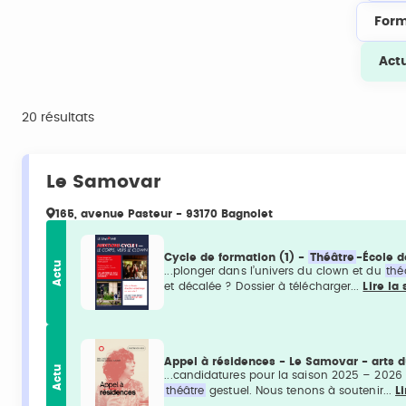
Form
Act
20 résultats
Le Samovar
165, avenue Pasteur - 93170 Bagnolet
Cycle de formation (1) -
Théâtre
-École 
Actu
...plonger dans l’univers du clown et du
thé
et décalée ? Dossier à télécharger...
Lire la 
Appel à résidences - Le Samovar - arts 
Actu
...candidatures pour la saison 2025 – 2026 
théâtre
gestuel. Nous tenons à soutenir...
Li