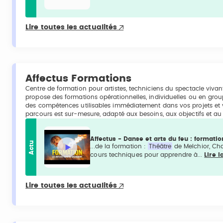
Lire toutes les actualités
Affectus Formations
Centre de formation pour artistes, techniciens du spectacle vivant
propose des formations opérationnelles, individuelles ou en grou
des compétences utilisables immédiatement dans vos projets et 
parcours est sur-mesure, adapté aux besoins, aux objectifs et a
Affectus - Danse et arts du feu : formatio
Actu
...de la formation :
Théâtre
de Melchior, Ch
cours techniques pour apprendre à...
Lire l
Lire toutes les actualités