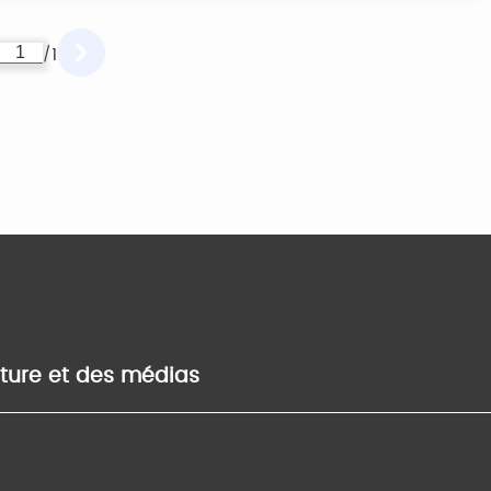
1
/
lture et des médias