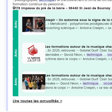
formation continue du personnel...
178 impasse du pré de la barre - 38440 St Jean de Bournay
Jaspir - Un automne sous le signe de la 
Actu
...« Mendicanti : polyphonies prodigieuses 
coaching scénique »- Antoine Crespin, « Le.
Les formations autour de la musique che
...En 2025, retrouvez :- Gabriel Durif (San 
Actu
demisère »- David Féron, «
technique
......
vo
rythme dans le corps »- Antoine Crespin, « Le
Les formations autour de la musique che
...En 2025, retrouvez :- Gabriel Durif (San
Actu
misère »- David Féron, «
technique
......
voca
dans le corps »- Antoine Crespin, « Le tao de 
Lire toutes les actualités