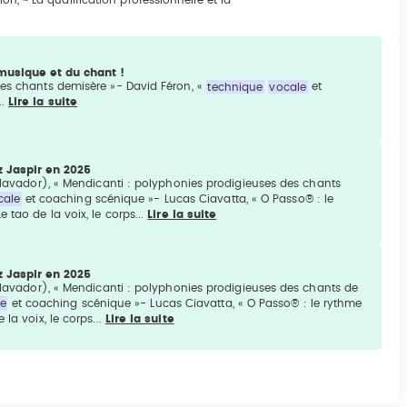
musique et du chant !
des chants demisère »- David Féron, «
technique
vocale
et
..
Lire la suite
z Jaspir en 2025
Salavador), « Mendicanti : polyphonies prodigieuses des chants
cale
et coaching scénique »- Lucas Ciavatta, « O Passo® : le
 tao de la voix, le corps...
Lire la suite
z Jaspir en 2025
 Salavador), « Mendicanti : polyphonies prodigieuses des chants de
le
et coaching scénique »- Lucas Ciavatta, « O Passo® : le rythme
la voix, le corps...
Lire la suite