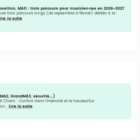
osition, MAO : trois parcours pour musicien·nes en 2026-2027
ose trois parcours longs (de septembre à février) dédiés à la
Lire la suite
A2, GrandMA3, sécurité,...)
Chant : Confort dans l’intensité et la hauteurSur
ur...
Lire la suite