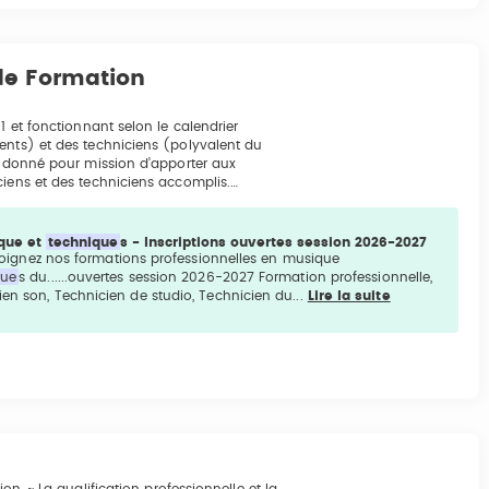
e Formation
1 et fonctionnant selon le calendrier
ents) et des techniciens (polyvalent du
st donné pour mission d’apporter aux
ciens et des techniciens accomplis.…
ique et
technique
s - Inscriptions ouvertes session 2026-2027
 Rejoignez nos formations professionnelles en musique
que
s du......ouvertes session 2026-2027 Formation professionnelle,
ien son, Technicien de studio, Technicien du...
Lire la suite
on, ~ La qualification professionnelle et la