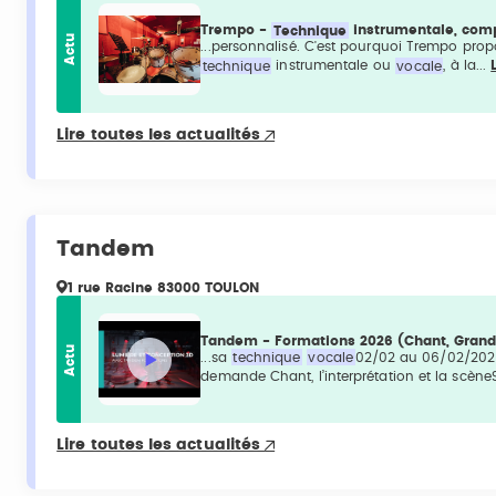
Trempo -
Technique
instrumentale, comp
Actu
...personnalisé. C'est pourquoi Trempo prop
technique
instrumentale ou
vocale
, à la...
Lire toutes les actualités
Tandem
1 rue Racine 83000 TOULON
Tandem - Formations 2026 (Chant, GrandM
Actu
...sa
technique
vocale
02/02 au 06/02/2026 
demande Chant, l’interprétation et la scèneS
Lire toutes les actualités