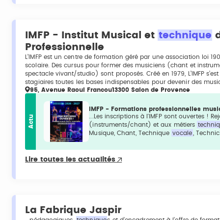
IMFP - Institut Musical et
technique
d
Professionnelle
L’IMFP est un centre de formation géré par une association loi 190
scolaire. Des cursus pour former des musiciens (chant et instrum
spectacle vivant/studio) sont proposés. Créé en 1979, L’IMFP s’e
stagiaires toutes les bases indispensables pour devenir des musi
95, Avenue Raoul Francou13300 Salon de Provence
IMFP - Formations professionnelles mus
...Les inscriptions à l'IMFP sont ouvertes !
Actu
(instruments/chant) et aux métiers
techni
Musique, Chant, Technique
vocale
, Technic
Lire toutes les actualités
La Fabrique Jaspir
...pédagogiques,
technique
s et d’encadrement à l’offre de formati