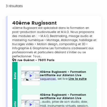
3 résultats
40ème Rugissant
40ème Rugissant est spécialisé dans la formation en
post-production audiovisuelle et M.A.O. Nous proposons
des modules en : • M.A.O, Beatmaking, mixage audio et
mastering numérique • Montage, étalonnage, habillage et
trucages vidéo • Motion design, compositing et 3D •
Infographie & Graphisme Les formations s'adressent aux
professionnels et particuliers désirant s'initier ou se
perfectionner. Tous…
6 rue Guénot - 75011 Paris
40ème Rugissant - Formation
Actu
certifiante sur Ableton Live
sequences
, set live
Lire la suite
40ème Rugissant - Formation
certifiante sur Ableton Live
...audio, prise de son studio, daw,
Actu
midi, instruments virtuels, session,