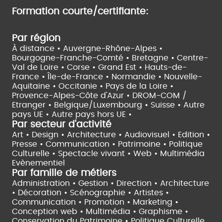
Formation courte/certifiante:
Par région
À distance •
Auvergne-Rhône-Alpes •
Bourgogne-Franche-Comté •
Bretagne •
Centre-
Val de Loire •
Corse •
Grand Est •
Hauts-de-
France •
Île-de-France •
Normandie •
Nouvelle-
Aquitaine •
Occitanie •
Pays de la Loire •
Provence-Alpes-Côte d'Azur •
DROM-COM /
Etranger •
Belgique/Luxembourg •
Suisse •
Autre
pays UE •
Autre pays hors UE •
Par secteur d'activité
Art • Design • Architecture •
Audiovisuel •
Edition •
Presse • Communication •
Patrimoine • Politique
Culturelle •
Spectacle vivant •
Web • Multimédia
Evènementiel
Par famille de métiers
Administration • Gestion • Direction •
Architecture
• Décoration • Scénographie •
Artistes •
Communication • Promotion • Marketing •
Conception web • Multimédia • Graphisme •
Conservation du Patrimoine • Politique Culturelle