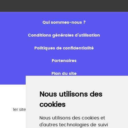
Qui sommes-nous ?
Conditions générales d’utilisation
Politiques de confidentialité
Partenaires
Plan du site
Nous utilisons des
cookies
Emploi
1er site emploi du secteur culturel 784.000 visites et
230.000 visiteurs uniques par mois.
Nous utilisons des cookies et
www.profilculture.com
d'autres technologies de suivi