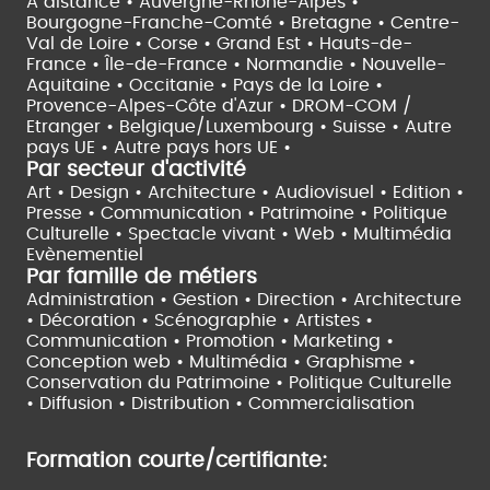
À distance •
Auvergne-Rhône-Alpes •
Bourgogne-Franche-Comté •
Bretagne •
Centre-
Val de Loire •
Corse •
Grand Est •
Hauts-de-
France •
Île-de-France •
Normandie •
Nouvelle-
Aquitaine •
Occitanie •
Pays de la Loire •
Provence-Alpes-Côte d'Azur •
DROM-COM /
Etranger •
Belgique/Luxembourg •
Suisse •
Autre
pays UE •
Autre pays hors UE •
Par secteur d'activité
Art • Design • Architecture •
Audiovisuel •
Edition •
Presse • Communication •
Patrimoine • Politique
Culturelle •
Spectacle vivant •
Web • Multimédia
Evènementiel
Par famille de métiers
Administration • Gestion • Direction •
Architecture
• Décoration • Scénographie •
Artistes •
Communication • Promotion • Marketing •
Conception web • Multimédia • Graphisme •
Conservation du Patrimoine • Politique Culturelle
•
Diffusion • Distribution • Commercialisation
Formation courte/certifiante: