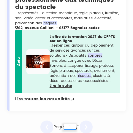
du spectacle
...représentés : direction technique, régie, plateau, lumière,
son, vidéo, décor et accessoires, mais aussi électricité,
prévention des
risques
...
92, avenue Gallieni - 93177 Bagnolet cedex
L’offre de formation 2027 du CFPTS
est en ligne
...Frekences, autour du déploiement
de services avancés sur ces
solutions• Dispositifs
sonores
Actu
invisibles, conçue avec Décor
Sonore, à......apprentissage, plateau,
régie plateau, spectacle, evenement,
prévention des
risques
, electricité,
décor accessoires, accessoiristes...
Lire la suite
Lire toutes les actualités
Page
1
/