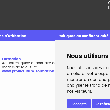
C
D
s d’utilisation
Politiques de confidentialité
Nous utilisons
Formation
A
Actualités, guide et annuaire des formations aux
B
métiers de la culture.
r
Nous utilisons des coo
www.profilculture-formation.com
w
améliorer votre expér
montrer un contenu pe
analyser le trafic de
nos visiteurs.
J'accepte
Je refus