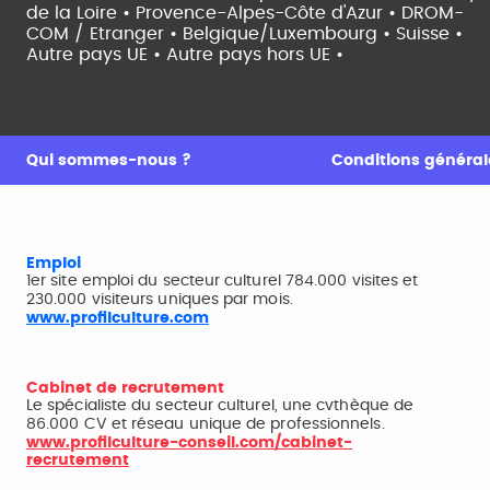
de la Loire •
Provence-Alpes-Côte d'Azur •
DROM-
COM / Etranger •
Belgique/Luxembourg •
Suisse •
Autre pays UE •
Autre pays hors UE •
Qui sommes-nous ?
Conditions générale
Emploi
1er site emploi du secteur culturel 784.000 visites et
230.000 visiteurs uniques par mois.
www.profilculture.com
Cabinet de recrutement
Le spécialiste du secteur culturel, une cvthèque de
86.000 CV et réseau unique de professionnels.
www.profilculture-conseil.com/cabinet-
recrutement