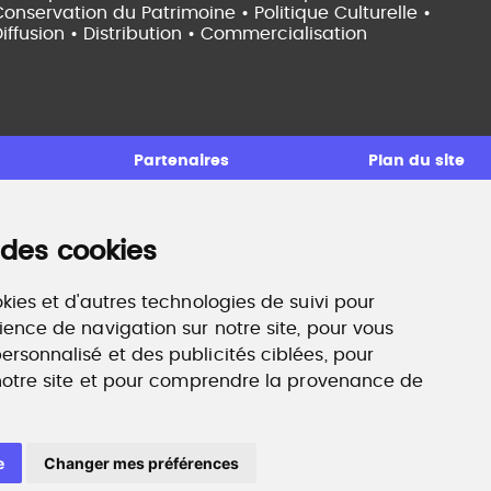
onservation du Patrimoine • Politique Culturelle •
iffusion • Distribution • Commercialisation
Partenaires
Plan du site
 des cookies
ccompagnement professionnel
ilan de compétences, coaching, techniques de
echerche d'emploi, entretien conseil.
kies et d'autres technologies de suivi pour
ww.profilculture-competences.com
ience de navigation sur notre site, pour vous
rsonnalisé et des publicités ciblées, pour
 notre site et pour comprendre la provenance de
e
Changer mes préférences