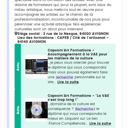
spécialisé dans la formation des artistes. Avec une
dizaine de formateurs qui, pour la plupart, sont issus du
milieu artistique, nous mettons tout en œuvre pour
accompagner les artistes sur le chemin de la
professionnalisation, incontournable de nos jours pour
pérenniser une activité artistique. Nos expériences
culturelles sont un atout pour intervenir…
Siège social : 3 rue de la Nesque, 84000 AVIGNON
Lieu des formations : CAPEB / Cité de l'artisanat -
84140 AVIGNON
Capcom'Art Formations -
Accompagnement à la VAE pour
les métiers de la culture
...je peux vous orienter pour trouver
Actu
le diplôme qui vous correspondra
mais vous pouvez également faire
une
recherche
personnelle sur le
site...
Lire la suite
Capcom'Art Formations - "La VAE
c'est trop long !"
...domaine de la culture est
Actu
conséquente ?
Recherche
z le
diplôme qui vous correspondra le
mieux en cliquant sur ce lien
:France Compétences...
Lire la suite