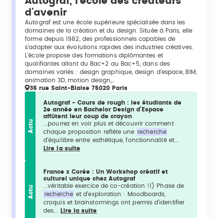
Autograf, l'école des créateurs
d'avenir
Autograf est une école supérieure spécialisée dans les
domaines de la création et du design. Située à Paris, elle
forme depuis 1982, des professionnels capables de
s’adapter aux évolutions rapides des industries créatives.
L’école propose des formations diplômantes et
qualifiantes allant du Bac+2 au Bac+5, dans des
domaines variés : design graphique, design d’espace, BIM,
animation 3D, motion design,…
35 rue Saint-Blaise 75020 Paris
Autograf - Cours de rough : les étudiants de
2e année en Bachelor Design d’Espace
affûtent leur coup de crayon
Actu
...pourrez en voir plus et découvrir comment
chaque proposition reflète une
recherche
d’équilibre entre esthétique, fonctionnalité et...
Lire la suite
France x Corée : Un Workshop créatif et
culturel unique chez Autograf
...véritable exercice de co-création !1) Phase de
Actu
recherche
et d’exploration : Moodboards,
croquis et brainstormings ont permis d’identifier
des...
Lire la suite