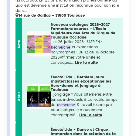
l’Ésacto’Lido. En 25 ans, la formation professionnelle du
Lido est devenue une institution reconnue pour son rôle
dans…
14 rue de Gaillac - 31500 Toulouse
Nouveau catalogue 2026-2027
Formations courtes - L'Ecole
Supérieure des Arts du Cirque de
Toulouse Occitane
Actu
...et 26 juillet 2026 !!AERIEN :
Recherche
et expressions
polymorphes : Du 12 au 16 octobre
2026Affirmez votre unité et
convoquez...
Lire la suite
Esacto'Lido - Derniers jours :
masterclasses exceptionnelles
Acro-danse et jonglage à
Toulouse
Actu
...jonglage ?Vous alternerez entre
temps individuels & collectifs, temps
de
recherche
& travail technique
pour intégrer le mouvement
chorégraphié...
Lire la suite
Ésacto’Lido - Danse et Cirque :
immersion dans la création de la