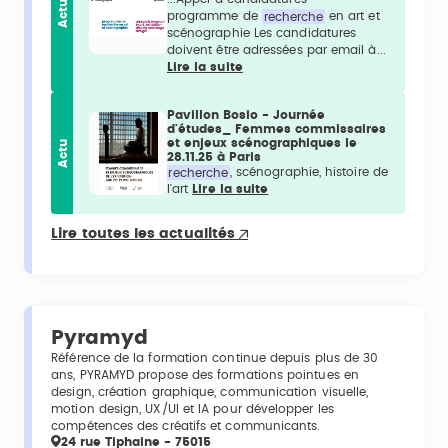
Actu
programme de
recherche
en art et
scénographie Les candidatures
doivent être adressées par email à...
Lire la suite
Pavillon Bosio - Journée
d'études_ Femmes commissaires
et enjeux scénographiques le
Actu
28.11.25 à Paris
recherche
, scénographie, histoire de
l'art
Lire la suite
Lire toutes les actualités
Pyramyd
Référence de la formation continue depuis plus de 30
ans, PYRAMYD propose des formations pointues en
design, création graphique, communication visuelle,
motion design, UX/UI et IA pour développer les
compétences des créatifs et communicants.
24 rue Tiphaine - 75015