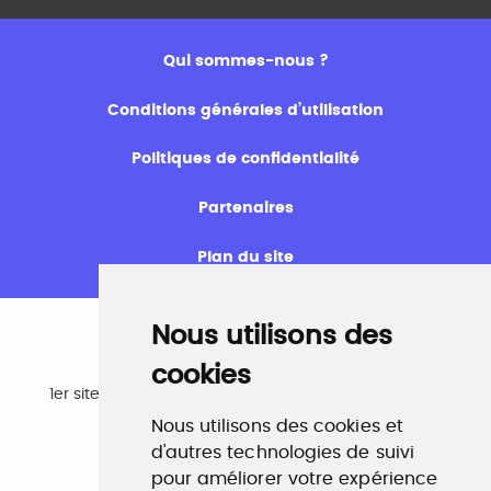
Qui sommes-nous ?
Conditions générales d’utilisation
Politiques de confidentialité
Partenaires
Plan du site
Nous utilisons des
cookies
Emploi
1er site emploi du secteur culturel 784.000 visites et
230.000 visiteurs uniques par mois.
Nous utilisons des cookies et
www.profilculture.com
d'autres technologies de suivi
pour améliorer votre expérience