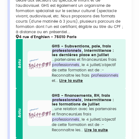
dédié aux secteurs du spectacle vivant et de
l'audiovisuel. GHS est également un organisme de
formation spécialisé sur le secteur culturel (spectacle
vivant, audiovisuel, etc. Nous proposons des formats
courts (d'une matinée à 3 jours), plusieurs parcours de
formation dont l'un est certifiant, éligible au titre du CPF ;
à distance ou en présentiel.…
4 rue d'Enghien - 75010 Paris
GHS - Subventions, paie, frais
professionnels
, intermittence :
les dernières place en juillet
...partenaires et financeursLes frais
Actu
professionnels
, le 4 juilletL'objectif
de cette formation est de :-
Reconnaître les frais
professionnels
et...
Lire la suite
GHS - financements, RH, frais
professionnels
, intermittence :
les formations de juillet
...une relation avec les partenaires
Actu
et financeursLes frais
professionnels
, le 4 juilletL'objectif
de cette formation est de :-
Reconnaître les...
Lire la suite