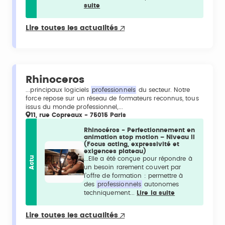
suite
Lire toutes les actualités
Rhinoceros
...principaux logiciels
professionnels
du secteur. Notre
force repose sur un réseau de formateurs reconnus, tous
issus du monde professionnel,...
11, rue Copreaux - 75015 Paris
Rhinocéros - Perfectionnement en
animation stop motion – Niveau II
(Focus acting, expressivité et
exigences plateau)
Actu
...Elle a été conçue pour répondre à
un besoin rarement couvert par
l’offre de formation : permettre à
des
professionnels
autonomes
techniquement...
Lire la suite
Lire toutes les actualités