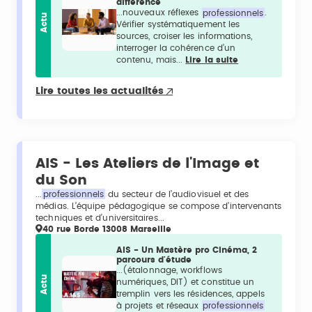
différence
...nouveaux réflexes
professionnels
.
Actu
Vérifier systématiquement les
sources, croiser les informations,
interroger la cohérence d’un
contenu, mais...
Lire la suite
Lire toutes les actualités
AIS - Les Ateliers de l'Image et
du Son
...
professionnels
du secteur de l’audiovisuel et des
médias. L’équipe pédagogique se compose d’intervenants
techniques et d’universitaires...
40 rue Borde 13008 Marseille
AIS - Un Mastère pro Cinéma, 2
parcours d'étude
...(étalonnage, workflows
Actu
numériques, DIT) et constitue un
tremplin vers les résidences, appels
à projets et réseaux
professionnels