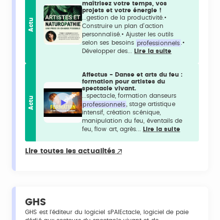
maîtrisez votre temps, vos
projets et votre énergie !
...gestion de la productivité.•
Actu
Construire un plan d’action
personnalisé.• Ajuster les outils
selon ses besoins
professionnels
.•
Développer des...
Lire la suite
Affectus - Danse et arts du feu :
formation pour artistes du
spectacle vivant.
...spectacle, formation danseurs
Actu
professionnels
, stage artistique
intensif, création scénique,
manipulation du feu, éventails de
feu, flow art, agrès...
Lire la suite
Lire toutes les actualités
GHS
GHS est l'éditeur du logiciel sPAIEctacle, logiciel de paie