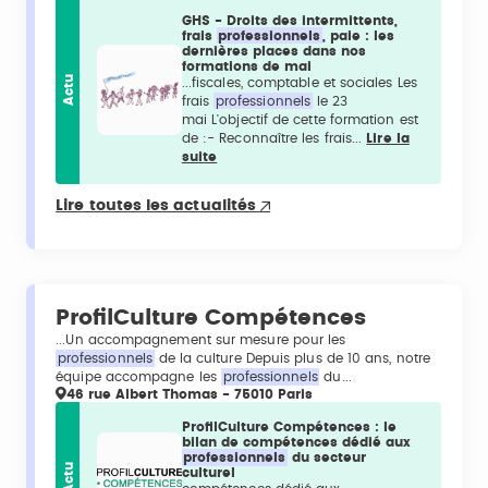
GHS - Droits des intermittents,
frais
professionnels
, paie : les
dernières places dans nos
formations de mai
Actu
...fiscales, comptable et sociales Les
frais
professionnels
le 23
mai L'objectif de cette formation est
de :- Reconnaître les frais...
Lire la
suite
Lire toutes les actualités
ProfilCulture Compétences
...Un accompagnement sur mesure pour les
professionnels
de la culture Depuis plus de 10 ans, notre
équipe accompagne les
professionnels
du...
46 rue Albert Thomas - 75010 Paris
ProfilCulture Compétences : le
bilan de compétences dédié aux
professionnels
du secteur
Actu
culturel