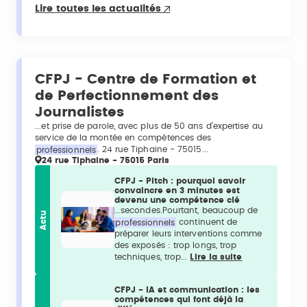
Lire toutes les actualités
CFPJ - Centre de Formation et
de Perfectionnement des
Journalistes
...et prise de parole, avec plus de 50 ans d’expertise au
service de la montée en compétences des
professionnels
. 24 rue Tiphaine - 75015...
24 rue Tiphaine - 75015 Paris
CFPJ - Pitch : pourquoi savoir
convaincre en 3 minutes est
devenu une compétence clé
...secondes.Pourtant, beaucoup de
Actu
professionnels
continuent de
préparer leurs interventions comme
des exposés : trop longs, trop
techniques, trop...
Lire la suite
CFPJ - IA et communication : les
compétences qui font déjà la