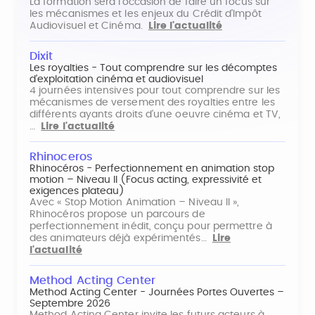
La formation sera l'occasion de faire un focus sur
les mécanismes et les enjeux du Crédit d'Impôt
Audiovisuel et Cinéma.
Lire l'actualité
Dixit
Les royalties - Tout comprendre sur les décomptes
d'exploitation cinéma et audiovisuel
4 journées intensives pour tout comprendre sur les
mécanismes de versement des royalties entre les
différents ayants droits d'une oeuvre cinéma et TV,
…
Lire l'actualité
Rhinoceros
Rhinocéros - Perfectionnement en animation stop
motion – Niveau II (Focus acting, expressivité et
exigences plateau)
Avec « Stop Motion Animation – Niveau II »,
Rhinocéros propose un parcours de
perfectionnement inédit, conçu pour permettre à
des animateurs déjà expérimentés…
Lire
l'actualité
Method Acting Center
Method Acting Center - Journées Portes Ouvertes –
Septembre 2026
Method Acting Center invite les futurs acteurs à