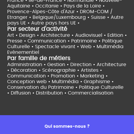
France •
Île-de-France •
Normandie •
Nouvelle-
Aquitaine •
Occitanie •
Pays de la Loire •
Provence-Alpes-Côte d'Azur •
DROM-COM /
Etranger •
Belgique/Luxembourg •
Suisse •
Autre
pays UE •
Autre pays hors UE •
Par secteur d'activité
Art • Design • Architecture •
Audiovisuel •
Edition •
Presse • Communication •
Patrimoine • Politique
Culturelle •
Spectacle vivant •
Web • Multimédia
Evènementiel
Par famille de métiers
Administration • Gestion • Direction •
Architecture
• Décoration • Scénographie •
Artistes •
Communication • Promotion • Marketing •
Conception web • Multimédia • Graphisme •
Conservation du Patrimoine • Politique Culturelle
•
Diffusion • Distribution • Commercialisation
Qui sommes-nous ?