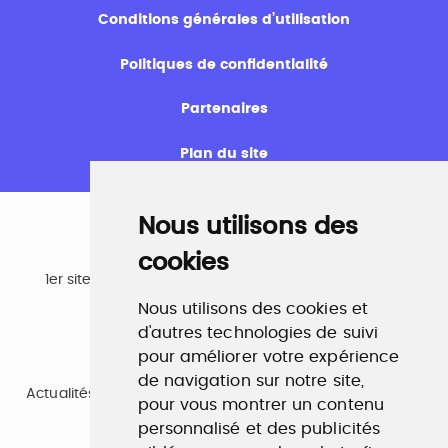
Conditions générales d’utilisation
Politiques de confidentialité
Partenaires
Plan du site
Nous utilisons des
cookies
Emploi
1er site emploi du secteur culturel 784.000 visites et
230.000 visiteurs uniques par mois.
Nous utilisons des cookies et
www.profilculture.com
d'autres technologies de suivi
pour améliorer votre expérience
Formation
de navigation sur notre site,
Actualités, guide et annuaire des formations aux métiers
pour vous montrer un contenu
de la culture.
www.profilculture-formation.com
personnalisé et des publicités