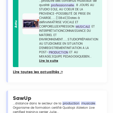
...produire des contenus musicaux de
qualité
professionnelle
. 8 JOURS AU
STUDIO EOLE, AU COEUR DE LA
PROVENCE-POSSIBILITÉ DE PRISE EN
CHARGE......(13840)Dates à
Actu
définirMAÎTRISE VOCALE ET
CORPORELLEEXPRESSION
MUSICALE
ET
INTERPRÉTATIONCONNAISSANCE DU
MATERIEL ET
ENVIRONNEMENT......STUDIOPRÉPARATION
AU STUDIOMISE EN SITUATION
D'ENREGISTREMENTINITIATION A LA
POST-
PRODUCTION
ET AU
MIXAGEL'EQUIPE PEDAGOGIQUEBEN...
Lire la suite
Lire toutes les actualités
SawUp
...distance dans le secteur de la
production
musicale
.
Organisme de formation certifié Qualiopi Ableton Live
certified training center Julie...