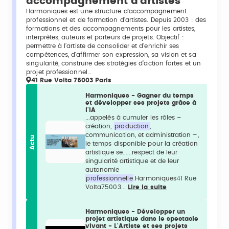
accompagnement d'artistes
Harmoniques est une structure d'accompagnement
professionnel et de formation d'artistes. Depuis 2003 : des
formations et des accompagnements pour les artistes,
interprètes, auteurs et porteurs de projets. Objectif :
permettre à l’artiste de consolider et d'enrichir ses
compétences, d'affirmer son expression, sa vision et sa
singularité, construire des stratégies d’action fortes et un
projet professionnel…
41 Rue Volta 75003 Paris
Harmoniques - Gagner du temps
et développer ses projets grâce à
l'IA
...appelés à cumuler les rôles –
création,
production
,
communication, et administration –,
Actu
le temps disponible pour la création
artistique se......respect de leur
singularité artistique et de leur
autonomie
professionnelle
.Harmoniques41 Rue
Volta75003...
Lire la suite
Harmoniques - Développer un
projet artistique dans le spectacle
vivant - L'Artiste et ses projets