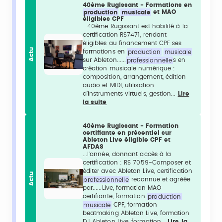
40ème Rugissant - Formations en
production
musicale
et MAO
éligibles CPF
...40ème Rugissant est habilité à la
certification RS7471, rendant
éligibles au financement CPF ses
Actu
formations en
production
musicale
sur Ableton......
professionnelle
s en
création musicale numérique :
composition, arrangement, édition
audio et MIDI, utilisation
d’instruments virtuels, gestion...
Lire
la suite
40ème Rugissant - Formation
certifiante en présentiel sur
Ableton Live éligible CPF et
AFDAS
...l'année, donnant accès à la
certification : RS 7059-Composer et
éditer avec Ableton Live, certification
Actu
professionnelle
reconnue et agréée
par......Live, formation MAO
certifiante, formation
production
musicale
CPF, formation
beatmaking Ableton Live, formation
DJ Ableton Live, formation...
Lire la