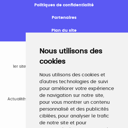
Politiques de confidentialité
Partenaires
Plan du site
Nous utilisons des
cookies
Emploi
1er site emploi du secteur culturel 784.000 visites et
230.000 visiteurs uniques par mois.
Nous utilisons des cookies et
www.profilculture.com
d'autres technologies de suivi
pour améliorer votre expérience
Formation
de navigation sur notre site,
Actualités, guide et annuaire des formations aux métiers
pour vous montrer un contenu
de la culture.
www.profilculture-formation.com
personnalisé et des publicités
ciblées, pour analyser le trafic
de notre site et pour
Accompagnement professionnel