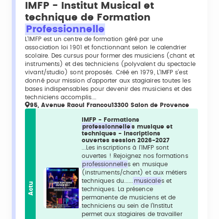
IMFP - Institut Musical et
technique de Formation
Professionnelle
L’IMFP est un centre de formation géré par une
association loi 1901 et fonctionnant selon le calendrier
scolaire. Des cursus pour former des musiciens (chant et
instruments) et des techniciens (polyvalent du spectacle
vivant/studio) sont proposés. Créé en 1979, L’IMFP s’est
donné pour mission d’apporter aux stagiaires toutes les
bases indispensables pour devenir des musiciens et des
techniciens accomplis.…
95, Avenue Raoul Francou13300 Salon de Provence
IMFP - Formations
professionnelle
s musique et
techniques - Inscriptions
ouvertes session 2026-2027
...Les inscriptions à l'IMFP sont
ouvertes ! Rejoignez nos formations
professionnelle
s en musique
(instruments/chant) et aux métiers
techniques du......
musicale
s et
Actu
techniques. La présence
permanente de musiciens et de
techniciens au sein de l’Institut
permet aux stagiaires de travailler