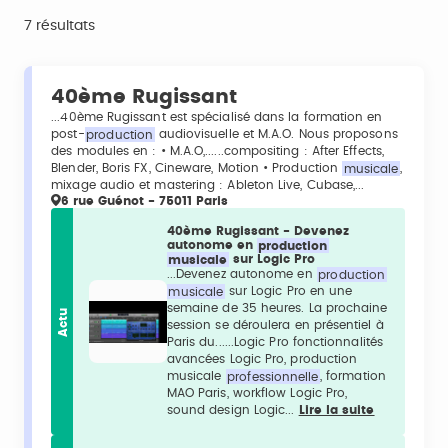
7 résultats
40ème Rugissant
...40ème Rugissant est spécialisé dans la formation en
post-
production
audiovisuelle et M.A.O. Nous proposons
des modules en : • M.A.O,......compositing : After Effects,
Blender, Boris FX, Cineware, Motion • Production
musicale
,
mixage audio et mastering : Ableton Live, Cubase,...
6 rue Guénot - 75011 Paris
40ème Rugissant - Devenez
autonome en
production
musicale
sur Logic Pro
...Devenez autonome en
production
musicale
sur Logic Pro en une
semaine de 35 heures. La prochaine
Actu
session se déroulera en présentiel à
Paris du......Logic Pro fonctionnalités
avancées Logic Pro, production
musicale
professionnelle
, formation
MAO Paris, workflow Logic Pro,
sound design Logic...
Lire la suite