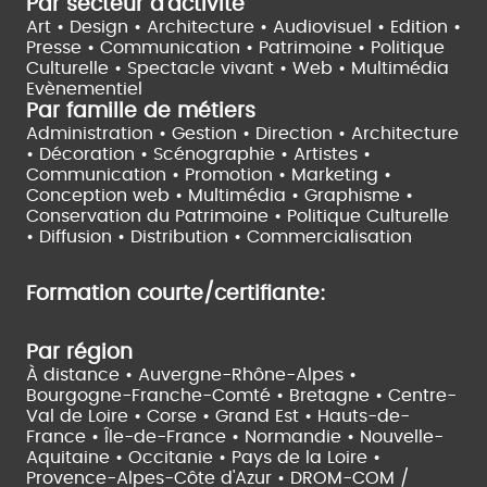
Par secteur d'activité
Art • Design • Architecture •
Audiovisuel •
Edition •
Presse • Communication •
Patrimoine • Politique
Culturelle •
Spectacle vivant •
Web • Multimédia
Evènementiel
Par famille de métiers
Administration • Gestion • Direction •
Architecture
• Décoration • Scénographie •
Artistes •
Communication • Promotion • Marketing •
Conception web • Multimédia • Graphisme •
Conservation du Patrimoine • Politique Culturelle
•
Diffusion • Distribution • Commercialisation
Formation courte/certifiante:
Par région
À distance •
Auvergne-Rhône-Alpes •
Bourgogne-Franche-Comté •
Bretagne •
Centre-
Val de Loire •
Corse •
Grand Est •
Hauts-de-
France •
Île-de-France •
Normandie •
Nouvelle-
Aquitaine •
Occitanie •
Pays de la Loire •
Provence-Alpes-Côte d'Azur •
DROM-COM /