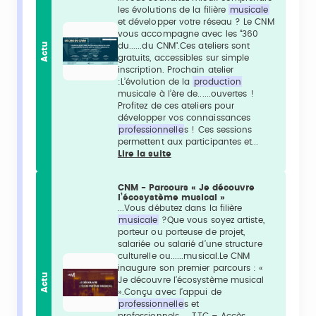
les évolutions de la filière
musicale
et développer votre réseau ? Le CNM
vous accompagne avec les “360
Actu
du......du CNM".Ces ateliers sont
gratuits, accessibles sur simple
inscription. Prochain atelier
:L’évolution de la
production
musicale à l’ère de......ouvertes !
Profitez de ces ateliers pour
développer vos connaissances
professionnelle
s ! Ces sessions
permettent aux participantes et...
Lire la suite
CNM - Parcours « Je découvre
l’écosystème musical »
...Vous débutez dans la filière
musicale
?Que vous soyez artiste,
porteur ou porteuse de projet,
salariée ou salarié d’une structure
culturelle ou......musical.Le CNM
inaugure son premier parcours : «
Actu
Je découvre l’écosystème musical
».Conçu avec l’appui de
professionnelle
s et
professionnels......TTC – Accès