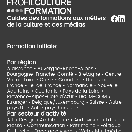
Guides des formations aux métiers
de la culture et des médias
Formation initiale:
Par région
À distance •
Auvergne-Rhône-Alpes •
Bourgogne-Franche-Comté •
Bretagne •
Centre-
Val de Loire •
Corse •
Grand Est •
Hauts-de-
France •
Île-de-France •
Normandie •
Nouvelle-
Aquitaine •
Occitanie •
Pays de la Loire •
Provence-Alpes-Côte d'Azur •
DROM-COM /
Etranger •
Belgique/Luxembourg •
Suisse •
Autre
pays UE •
Autre pays hors UE •
Par secteur d'activité
Art • Design • Architecture •
Audiovisuel •
Edition •
Presse • Communication •
Patrimoine • Politique
Culturelle •
Spectacle vivant •
Web • Multimédia