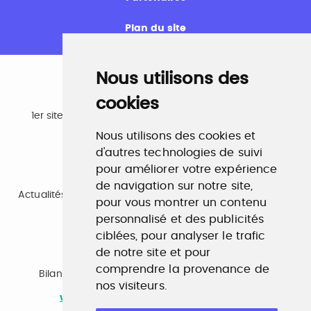
Plan du site
Nous utilisons des
cookies
Emploi
1er site emploi du secteur culturel 784.000 visites et
230.000 visiteurs uniques par mois.
Nous utilisons des cookies et
www.profilculture.com
d'autres technologies de suivi
pour améliorer votre expérience
Formation
de navigation sur notre site,
Actualités, guide et annuaire des formations aux métiers
pour vous montrer un contenu
de la culture.
personnalisé et des publicités
www.profilculture-formation.com
ciblées, pour analyser le trafic
de notre site et pour
Accompagnement professionnel
comprendre la provenance de
Bilan de compétences, coaching, techniques de
nos visiteurs.
recherche d'emploi, entretien conseil.
www.profilculture-competences.com