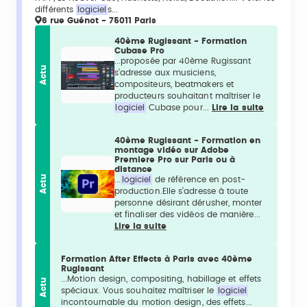
différents
logiciel
s...
6 rue Guénot - 75011 Paris
40ème Rugissant - Formation
Cubase Pro
...proposée par 40ème Rugissant
Actu
s’adresse aux musiciens,
compositeurs, beatmakers et
producteurs souhaitant maîtriser le
logiciel
Cubase pour...
Lire la suite
40ème Rugissant - Formation en
montage vidéo sur Adobe
Premiere Pro sur Paris ou à
distance
Actu
...
logiciel
de référence en post-
production.Elle s’adresse à toute
personne désirant dérusher, monter
et finaliser des vidéos de manière...
Lire la suite
Formation After Effects à Paris avec 40ème
Rugissant
...Motion design, compositing, habillage et effets
Actu
spéciaux. Vous souhaitez maîtriser le
logiciel
incontournable du motion design, des effets...