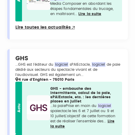
Media Composer en abordant les
étapes fondamentales du trucage,
en maîtrisant...
Lire la suite
Lire toutes les actualités
GHS
...GHS est l'éditeur du
logiciel
sPAIEctacle,
logiciel
de paie
dédié aux secteurs du spectacle vivant et de
l'audiovisuel. GHS est également un...
4 rue d'Enghien - 75010 Paris
GHS - embauche des
intermittents, calcul de la paie,
sPAIEctacle, etc. : les dernières
places en juillet
Actu
...la paiePrise en main du
logiciel
spaiectacle les 6 et 7 juillet ou 9 et
10 juilletL'objectif de cette formation
est de réaliser l’ensemble des...
Lire
la suite