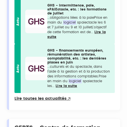
GHS - intermittence, paie,
sPAIEctacle, etc. : les formations
de juillet
...obligations liées à la paiePrise en
Actu
main du
logiciel
spaiectacle les 6
et 7 juillet ou 9 et 10 juilletL'objectif
de cette formation est de...
Lire la
suite
GHS - financements européen,
rémunération des artistes,
comptabilité, etc. : les dernières
places en juin
Actu
...culturels et du spectacle, dans
l’aide à la gestion et à la production
des informations comptables.Prise
en main du
logiciel
spaiectacle
les...
Lire la suite
Lire toutes les actualités