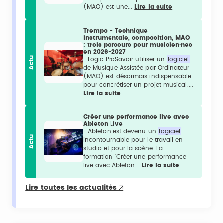
(MAO) est une...
Lire la suite
Trempo - Technique
instrumentale, composition, MAO
: trois parcours pour musicien·nes
en 2026-2027
Actu
...Logic ProSavoir utiliser un
logiciel
de Musique Assistée par Ordinateur
(MAO) est désormais indispensable
pour concrétiser un projet musical....
Lire la suite
Créer une performance live avec
Ableton Live
...Ableton est devenu un
logiciel
Actu
incontournable pour le travail en
studio et pour la scène. La
formation "Créer une performance
live avec Ableton...
Lire la suite
Lire toutes les actualités