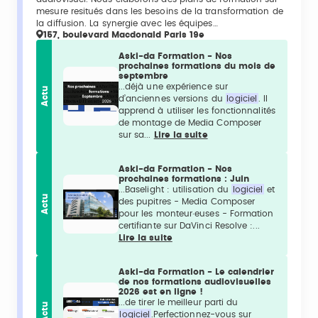
mesure resitués dans les besoins de la transformation de
la diffusion. La synergie avec les équipes…
157, boulevard Macdonald Paris 19e
Aski-da Formation - Nos
prochaines formations du mois de
septembre
...déjà une expérience sur
Actu
d’anciennes versions du
logiciel
. Il
apprend à utiliser les fonctionnalités
de montage de Media Composer
sur sa...
Lire la suite
Aski-da Formation - Nos
prochaines formations : Juin
...Baselight : utilisation du
logiciel
et
Actu
des pupitres - Media Composer
pour les monteur·euses - Formation
certifiante sur DaVinci Resolve :...
Lire la suite
Aski-da Formation - Le calendrier
de nos formations audiovisuelles
2026 est en ligne !
...de tirer le meilleur parti du
Actu
logiciel
.Perfectionnez-vous sur