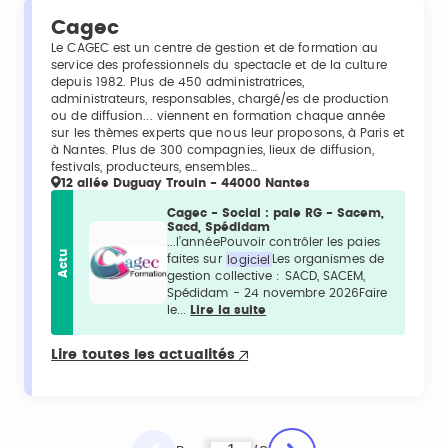
Cagec
Le CAGEC est un centre de gestion et de formation au
service des professionnels du spectacle et de la culture
depuis 1982. Plus de 450 administratrices,
administrateurs, responsables, chargé/es de production
ou de diffusion... viennent en formation chaque année
sur les thèmes experts que nous leur proposons, à Paris et
à Nantes. Plus de 300 compagnies, lieux de diffusion,
festivals, producteurs, ensembles…
12 allée Duguay Trouin - 44000 Nantes
Cagec - Social : paie RG - Sacem,
Sacd, Spédidam
...l’annéePouvoir contrôler les paies
Actu
faites sur
logiciel
Les organismes de
gestion collective : SACD, SACEM,
Spédidam - 24 novembre 2026Faire
le...
Lire la suite
Lire toutes les actualités