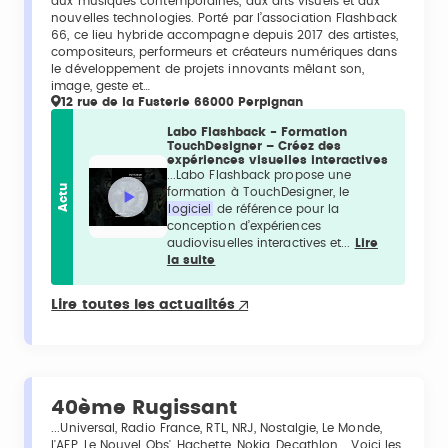
aux musiques contemporaines, aux arts visuels et aux
nouvelles technologies. Porté par l’association Flashback
66, ce lieu hybride accompagne depuis 2017 des artistes,
compositeurs, performeurs et créateurs numériques dans
le développement de projets innovants mêlant son,
image, geste et…
12 rue de la Fusterie 66000 Perpignan
Labo Flashback - Formation
TouchDesigner – Créez des
expériences visuelles interactives
...Labo Flashback propose une
Actu
formation à TouchDesigner, le
logiciel
de référence pour la
conception d’expériences
audiovisuelles interactives et...
Lire
la suite
Lire toutes les actualités
40ème Rugissant
...Universal, Radio France, RTL, NRJ, Nostalgie, Le Monde,
l'AFP, Le Nouvel Obs', Hachette, Nokia, Decathlon... Voici les