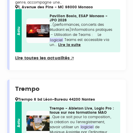
genre, accompagne une…
1, Avenue des Pins - MC 98000 Monaco
Pavillon Bosio, ESAP Monaco -
JPO 2026
...(performances, concerts des
Actu
étudiant·es)Informations pratiques
:- Utilisation de Teams : Le
logiciel
Teams est accessible via
un...
Lire la suite
Lire toutes les actualités
Trempo
Trempo 6 bd Léon-Bureau 44200 Nantes
Trempo - Ableton Live, Logic Pro :
focus sur nos formations MAO
...Que ce soit pour la composition,
Actu
la création ou l'enregistrement,
savoir utiliser un
logiciel
de
Musique Assistée par Ordinateur