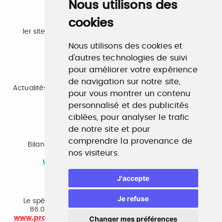
Nous utilisons des
cookies
Emploi
1er site emploi du secteur culturel 784.000 visites et
230.000 visiteurs uniques par mois.
Nous utilisons des cookies et
www.profilculture.com
d'autres technologies de suivi
pour améliorer votre expérience
Formation
de navigation sur notre site,
Actualités, guide et annuaire des formations aux métiers
pour vous montrer un contenu
de la culture.
personnalisé et des publicités
www.profilculture-formation.com
ciblées, pour analyser le trafic
de notre site et pour
Accompagnement professionnel
comprendre la provenance de
Bilan de compétences, coaching, techniques de
nos visiteurs.
recherche d'emploi, entretien conseil.
www.profilculture-competences.com
J'accepte
Cabinet de recrutement
Je refuse
Le spécialiste du secteur culturel, une cvthèque de
86.000 CV et réseau unique de professionnels.
Changer mes préférences
www.profilculture-conseil.com/cabinet-recrutement