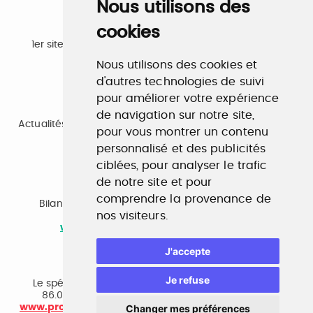
Nous utilisons des
cookies
Emploi
1er site emploi du secteur culturel 784.000 visites et
230.000 visiteurs uniques par mois.
Nous utilisons des cookies et
www.profilculture.com
d'autres technologies de suivi
pour améliorer votre expérience
Formation
de navigation sur notre site,
Actualités, guide et annuaire des formations aux métiers
pour vous montrer un contenu
de la culture.
personnalisé et des publicités
www.profilculture-formation.com
ciblées, pour analyser le trafic
de notre site et pour
Accompagnement professionnel
comprendre la provenance de
Bilan de compétences, coaching, techniques de
nos visiteurs.
recherche d'emploi, entretien conseil.
www.profilculture-competences.com
J'accepte
Cabinet de recrutement
Je refuse
Le spécialiste du secteur culturel, une cvthèque de
86.000 CV et réseau unique de professionnels.
Changer mes préférences
www.profilculture-conseil.com/cabinet-recrutement