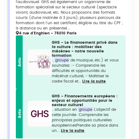
l'audiovisuel. GHS est également un organisme de
formation spécialisé sur le secteur culturel (spectacle
vivant, audiovisuel, etc. Nous proposons des formats
courts (d'une matinée à 3 jours), plusieurs parcours de
formation dont l'un est certifiant, éligible au titre du CPF ;
à distance ou en présentiel.…
4 rue d'Enghien - 75010 Paris
GHS - Le financement privé dans
la culture : mobiliser des
mécènes - notre nouvelle
formation
Actu
...
groupe
de musique, etc.) et vous
souhaitez :- Comprendre les
difficultés et opportunités du
mécénat culturel, - Maîtriser le
cadre fiscal et...
Lire la suite
GHS - Financements européens :
enjeux et opportunités pour le
secteur culturel
...situation en
groupe
L'objectif de
Actu
cette journée :Comprendre les
principales politiques culturelles
européennesPrendre sa place dans
un...
Lire la suite