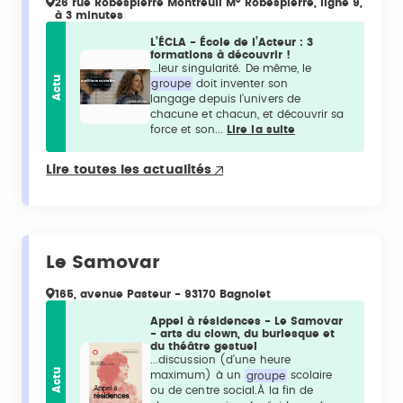
26 rue Robespierre Montreuil M° Robespierre, ligne 9,
à 3 minutes
L’ÉCLA - École de l’Acteur : 3
formations à découvrir !
...leur singularité. De même, le
Actu
groupe
doit inventer son
langage depuis l’univers de
chacune et chacun, et découvrir sa
force et son...
Lire la suite
Lire toutes les actualités
Le Samovar
165, avenue Pasteur - 93170 Bagnolet
Appel à résidences - Le Samovar
- arts du clown, du burlesque et
du théâtre gestuel
...discussion (d’une heure
Actu
maximum) à un
groupe
scolaire
ou de centre social.À la fin de