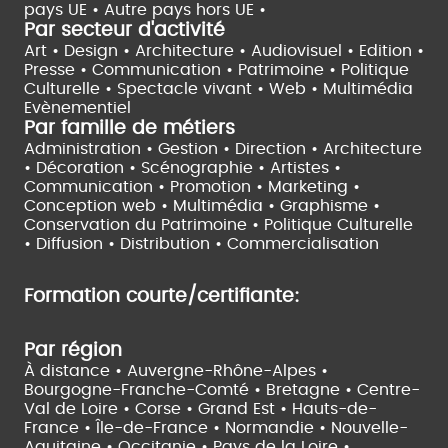
pays UE •
Autre pays hors UE •
Par secteur d'activité
Art • Design • Architecture •
Audiovisuel •
Edition •
Presse • Communication •
Patrimoine • Politique
Culturelle •
Spectacle vivant •
Web • Multimédia
Evènementiel
Par famille de métiers
Administration • Gestion • Direction •
Architecture
• Décoration • Scénographie •
Artistes •
Communication • Promotion • Marketing •
Conception web • Multimédia • Graphisme •
Conservation du Patrimoine • Politique Culturelle
•
Diffusion • Distribution • Commercialisation
Formation courte/certifiante:
Par région
À distance •
Auvergne-Rhône-Alpes •
Bourgogne-Franche-Comté •
Bretagne •
Centre-
Val de Loire •
Corse •
Grand Est •
Hauts-de-
France •
Île-de-France •
Normandie •
Nouvelle-
Aquitaine •
Occitanie •
Pays de la Loire •