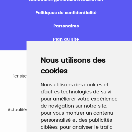
Politiques de confidentialité
Partenaires
Plan du site
Nous utilisons des
cookies
Emploi
1er site emploi du secteur culturel 784.000 visites et
230.000 visiteurs uniques par mois.
Nous utilisons des cookies et
www.profilculture.com
d'autres technologies de suivi
pour améliorer votre expérience
Formation
de navigation sur notre site,
Actualités, guide et annuaire des formations aux métiers
pour vous montrer un contenu
de la culture.
personnalisé et des publicités
www.profilculture-formation.com
ciblées, pour analyser le trafic