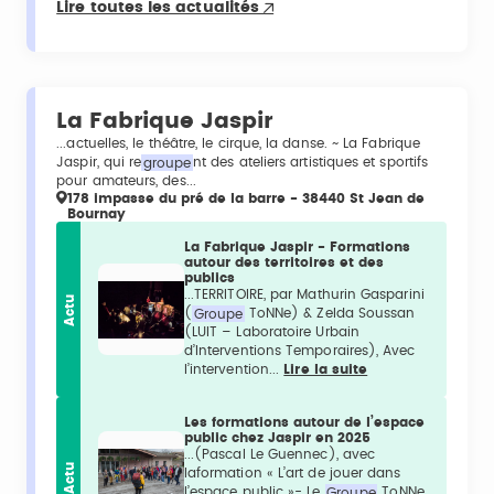
Lire toutes les actualités
La Fabrique Jaspir
...actuelles, le théâtre, le cirque, la danse. ~ La Fabrique
Jaspir, qui re
groupe
nt des ateliers artistiques et sportifs
pour amateurs, des...
178 impasse du pré de la barre - 38440 St Jean de
Bournay
La Fabrique Jaspir - Formations
autour des territoires et des
publics
...TERRITOIRE, par Mathurin Gasparini
Actu
(
Groupe
ToNNe) & Zelda Soussan
(LUIT – Laboratoire Urbain
d’Interventions Temporaires), Avec
l’intervention...
Lire la suite
Les formations autour de l’espace
public chez Jaspir en 2025
...(Pascal Le Guennec), avec
Actu
laformation « L’art de jouer dans
l’espace public »- Le
Groupe
ToNNe,