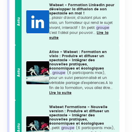
Webset - Formation Linkedin pour
développer la diffusion de son
spectacle en mai !
...plaisir d'avoir, d'autant plus en
Actu
visio, un formateur qui rend le sujet
vivant, interactif ! En petit
groupe
c'est l'idéal pour pouvoir...
Lire la
suite
Atico - Webset : Formation en
visio : Produire et diffuser un
spectacle - Intégrer des
nouvelles pratiques,
économiques et écologiques
Actu
...
groupe
(6 participants max),
pour un suivi personnalisé et un
véritable partage d’expériences.A la
fin de la formation, vous allez être...
Lire la suite
Webset Formations - Nouvelle
version : Produire et diffuser un
spectacle - Intégrer des
nouvelles pratiques,
économiques et écologiques
Actu
...petit
groupe
(6 participants max),