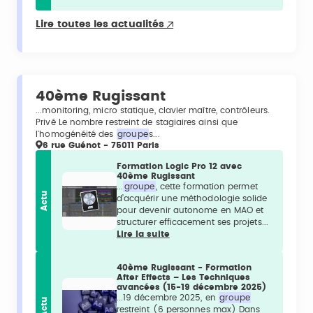
Lire toutes les actualités
40ème Rugissant
...monitoring, micro statique, clavier maître, contrôleurs.
Privé Le nombre restreint de stagiaires ainsi que
l'homogénéité des
groupe
s...
6 rue Guénot - 75011 Paris
Formation Logic Pro 12 avec
40ème Rugissant
...
groupe
, cette formation permet
Actu
d’acquérir une méthodologie solide
pour devenir autonome en MAO et
structurer efficacement ses projets...
Lire la suite
40ème Rugissant - Formation
After Effects – Les Techniques
avancées (15-19 décembre 2025)
...19 décembre 2025, en
groupe
Actu
restreint (6 personnes max) Dans