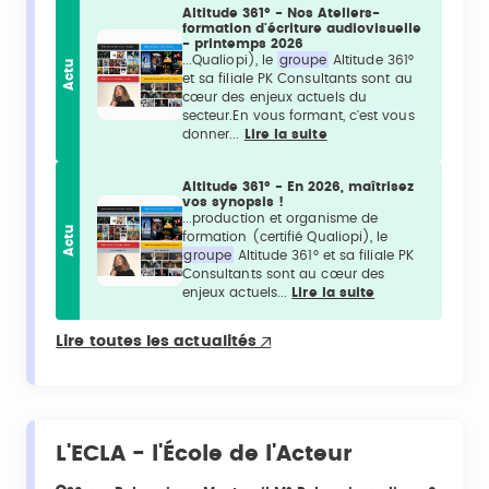
Altitude 361° - Nos Ateliers-
formation d'écriture audiovisuelle
- printemps 2026
...Qualiopi), le
groupe
Altitude 361°
Actu
et sa filiale PK Consultants sont au
cœur des enjeux actuels du
secteur.En vous formant, c'est vous
donner...
Lire la suite
Altitude 361° - En 2026, maîtrisez
vos synopsis !
...production et organisme de
Actu
formation (certifié Qualiopi), le
groupe
Altitude 361° et sa filiale PK
Consultants sont au cœur des
enjeux actuels...
Lire la suite
Lire toutes les actualités
L'ECLA - l'École de l'Acteur