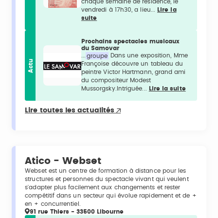
chaque semaine de résidence, le
vendredi à 17h30, a lieu...
Lire la
suite
Prochains spectacles musicaux
du Samovar
...
groupe
Dans une exposition, Mme
Actu
Françoise découvre un tableau du
peintre Victor Hartmann, grand ami
du compositeur Modest
Mussorgsky.Intriguée...
Lire la suite
Lire toutes les actualités
Atico - Webset
Webset est un centre de formation à distance pour les
structures et personnes du spectacle vivant qui veulent
s'adapter plus facilement aux changements et rester
compétitif dans un secteur qui évolue rapidement et de +
en + concurrentiel.
91 rue Thiers - 33500 Libourne