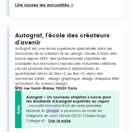
Lire toutes les actualités
Autograf, l'école des créateurs
d'avenir
Autograf est une école supérieure spécialisée dans les
domaines de la création et du design. Située à Paris, elle
forme depuis 1982, des professionnels capables de
s’adapter aux évolutions rapides des industries créatives.
L’école propose des formations diplômantes et
qualifiantes allant du Bac+2 au Bac+5, dans des
domaines variés : design graphique, design d’espace, BIM,
animation 3D, motion design,…
35 rue Saint-Blaise 75020 Paris
Autograf - Un nouveau chapitre s'ouvre pour
les étudiants d’Autograf expatriés au Japon
...nouvelle formationFort de cette première
Actu
réussite, le
groupe
a poursuivi sa route en
intégrant, en avril, l’école OSCD (Osaka Sogo
College of...
Lire la suite