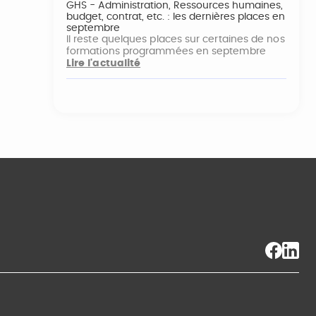
GHS - Administration, Ressources humaines,
budget, contrat, etc. : les dernières places en
septembre
Il reste quelques places sur certaines de nos
formations programmées en septembre
Lire l'actualité