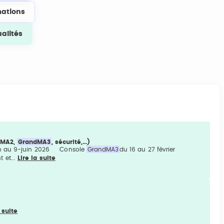
ations
ualités
dMA2,
GrandMA3
, sécurité,...)
uin au 9-juin 2026 Console
GrandMA3
du 16 au 27 février
 et...
Lire la suite
a suite