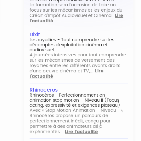
Le crédit d'impôt audiovisuel et cinéma
La formation sera l'occasion de faire un
focus sur les mécanismes et les enjeux du
Crédit d'Impôt Audiovisuel et Cinéma.
Lire
l'actualité
Dixit
Les royalties - Tout comprendre sur les
décomptes d'exploitation cinéma et
audiovisuel
4 journées intensives pour tout comprendre
sur les mécanismes de versement des
royalties entre les différents ayants droits
d'une oeuvre cinéma et TV,…
Lire
l'actualité
Rhinoceros
Rhinocéros - Perfectionnement en
animation stop motion – Niveau II (Focus
acting, expressivité et exigences plateau)
Avec « Stop Motion Animation – Niveau II »,
Rhinocéros propose un parcours de
perfectionnement inédit, conçu pour
permettre à des animateurs déjà
expérimentés…
Lire l'actualité