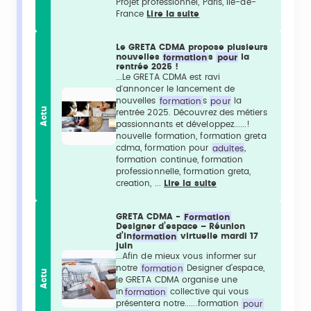
Projet professionnel, Paris, Île-de-
France
Lire la suite
Le GRETA CDMA propose plusieurs
nouvelles
formation
s
pour
la
rentrée 2025 !
...Le GRETA CDMA est ravi
d'annoncer le lancement de
nouvelles
formation
s
pour
la
Actu
rentrée 2025. Découvrez des métiers
passionnants et développez......!
nouvelle formation, formation greta
cdma, formation pour
adultes
,
formation continue, formation
professionnelle, formation greta,
creation, ...
Lire la suite
GRETA CDMA -
Formation
Designer d’espace – Réunion
d’in
formation
virtuelle mardi 17
juin
...Afin de mieux vous informer sur
notre
formation
Designer d’espace,
Actu
le GRETA CDMA organise une
in
formation
collective qui vous
présentera notre......formation
pour