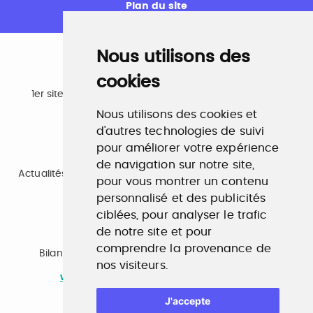
Plan du site
Nous utilisons des
cookies
Emploi
1er site emploi du secteur culturel 784.000 visites et
230.000 visiteurs uniques par mois.
Nous utilisons des cookies et
www.profilculture.com
d'autres technologies de suivi
pour améliorer votre expérience
Formation
de navigation sur notre site,
Actualités, guide et annuaire des formations aux métiers
pour vous montrer un contenu
de la culture.
personnalisé et des publicités
www.profilculture-formation.com
ciblées, pour analyser le trafic
de notre site et pour
Accompagnement professionnel
comprendre la provenance de
Bilan de compétences, coaching, techniques de
nos visiteurs.
recherche d'emploi, entretien conseil.
www.profilculture-competences.com
J'accepte