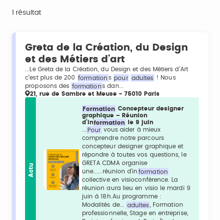
1 résultat
Greta de la Création, du Design
et des Métiers d'art
...Le Greta de la Création, du Design et des Métiers d’Art
c’est plus de 200
formation
s
pour
adultes
! Nous
proposons des
formation
s dan...
21, rue de Sambre et Meuse - 75010 Paris
Formation
Concepteur designer
graphique – Réunion
d’in
formation
le 9 juin
...
Pour
vous aider à mieux
comprendre notre parcours
concepteur designer graphique et
répondre à toutes vos questions, le
GRETA CDMA organise
Actu
une......réunion d’in
formation
collective en visioconférence. La
réunion aura lieu en visio le mardi 9
juin à 18h.Au programme :
Modalités de...
adultes
, Formation
professionnelle, Stage en entreprise,