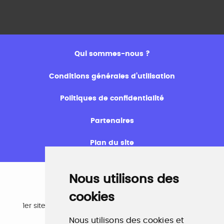
Qui sommes-nous ?
Conditions générales d’utilisation
Politiques de confidentialité
Partenaires
Plan du site
Nous utilisons des
cookies
Emploi
1er site emploi du secteur culturel 784.000 visites et
230.000 visiteurs uniques par mois.
Nous utilisons des cookies et
www.profilculture.com