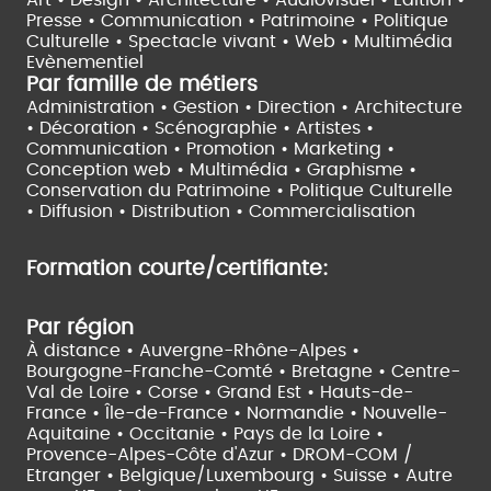
Art • Design • Architecture •
Audiovisuel •
Edition •
Presse • Communication •
Patrimoine • Politique
Culturelle •
Spectacle vivant •
Web • Multimédia
Evènementiel
Par famille de métiers
Administration • Gestion • Direction •
Architecture
• Décoration • Scénographie •
Artistes •
Communication • Promotion • Marketing •
Conception web • Multimédia • Graphisme •
Conservation du Patrimoine • Politique Culturelle
•
Diffusion • Distribution • Commercialisation
Formation courte/certifiante:
Par région
À distance •
Auvergne-Rhône-Alpes •
Bourgogne-Franche-Comté •
Bretagne •
Centre-
Val de Loire •
Corse •
Grand Est •
Hauts-de-
France •
Île-de-France •
Normandie •
Nouvelle-
Aquitaine •
Occitanie •
Pays de la Loire •
Provence-Alpes-Côte d'Azur •
DROM-COM /
Etranger •
Belgique/Luxembourg •
Suisse •
Autre