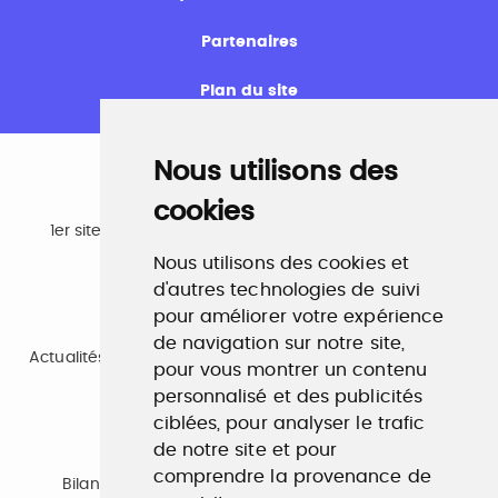
Partenaires
Plan du site
Nous utilisons des
cookies
Emploi
1er site emploi du secteur culturel 784.000 visites et
230.000 visiteurs uniques par mois.
Nous utilisons des cookies et
www.profilculture.com
d'autres technologies de suivi
pour améliorer votre expérience
Formation
de navigation sur notre site,
Actualités, guide et annuaire des formations aux métiers
pour vous montrer un contenu
de la culture.
personnalisé et des publicités
www.profilculture-formation.com
ciblées, pour analyser le trafic
de notre site et pour
Accompagnement professionnel
comprendre la provenance de
Bilan de compétences, coaching, techniques de