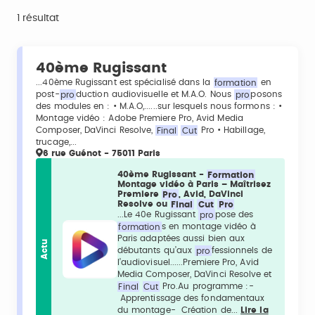
1 résultat
40ème Rugissant
...40ème Rugissant est spécialisé dans la
formation
en
post-
pro
duction audiovisuelle et M.A.O. Nous
pro
posons
des modules en : • M.A.O,......sur lesquels nous formons : •
Montage vidéo : Adobe Premiere Pro, Avid Media
Composer, DaVinci Resolve,
Final
Cut
Pro • Habillage,
trucage,...
6 rue Guénot - 75011 Paris
40ème Rugissant -
Formation
Montage vidéo à Paris – Maîtrisez
Premiere
Pro
, Avid, DaVinci
Resolve ou
Final
Cut
Pro
...Le 40e Rugissant
pro
pose des
formation
s en montage vidéo à
Paris adaptées aussi bien aux
Actu
débutants qu’aux
pro
fessionnels de
l’audiovisuel......Premiere Pro, Avid
Media Composer, DaVinci Resolve et
Final
Cut
Pro.Au programme :-
Apprentissage des fondamentaux
du montage- Création de...
Lire la