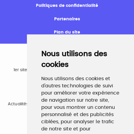
Politiques de confidentialité
Partenaires
Plan du site
Nous utilisons des
cookies
Emploi
1er site emploi du secteur culturel 784.000 visites et
230.000 visiteurs uniques par mois.
Nous utilisons des cookies et
www.profilculture.com
d'autres technologies de suivi
pour améliorer votre expérience
Formation
de navigation sur notre site,
Actualités, guide et annuaire des formations aux métiers
pour vous montrer un contenu
de la culture.
personnalisé et des publicités
www.profilculture-formation.com
ciblées, pour analyser le trafic
de notre site et pour
Accompagnement professionnel