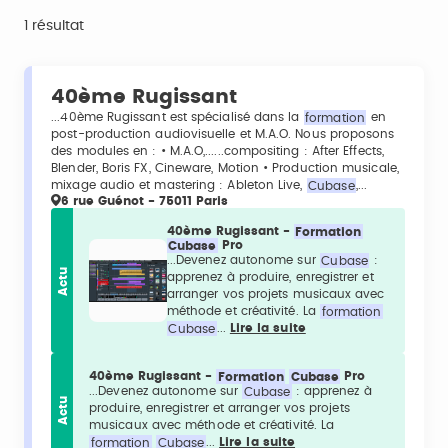
1 résultat
40ème Rugissant
...40ème Rugissant est spécialisé dans la
formation
en
post-production audiovisuelle et M.A.O. Nous proposons
des modules en : • M.A.O,......compositing : After Effects,
Blender, Boris FX, Cineware, Motion • Production musicale,
mixage audio et mastering : Ableton Live,
Cubase
,...
6 rue Guénot - 75011 Paris
40ème Rugissant -
Formation
Cubase
Pro
...Devenez autonome sur
Cubase
:
Actu
apprenez à produire, enregistrer et
arranger vos projets musicaux avec
méthode et créativité. La
formation
Cubase
...
Lire la suite
40ème Rugissant -
Formation
Cubase
Pro
...Devenez autonome sur
Cubase
: apprenez à
Actu
produire, enregistrer et arranger vos projets
musicaux avec méthode et créativité. La
formation
Cubase
...
Lire la suite