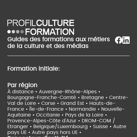
Guides des formations aux métiers
de la culture et des médias
Formation initiale:
Par région
À distance •
Auvergne-Rhône-Alpes •
Bourgogne-Franche-Comté •
Bretagne •
Centre-
Val de Loire •
Corse •
Grand Est •
Hauts-de-
France •
Île-de-France •
Normandie •
Nouvelle-
Aquitaine •
Occitanie •
Pays de la Loire •
Provence-Alpes-Côte d'Azur •
DROM-COM /
Etranger •
Belgique/Luxembourg •
Suisse •
Autre
pays UE •
Autre pays hors UE •