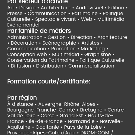
Par secteur d'activité
Art • Design • Architecture •
Audiovisuel •
Edition •
Presse • Communication •
Patrimoine • Politique
Culturelle •
Spectacle vivant •
Web • Multimédia
Evènementiel
Par famille de métiers
Administration • Gestion • Direction •
Architecture
• Décoration • Scénographie •
Artistes •
Communication • Promotion • Marketing •
Conception web • Multimédia • Graphisme •
Conservation du Patrimoine • Politique Culturelle
•
Diffusion • Distribution • Commercialisation
Formation courte/certifiante:
Par région
À distance •
Auvergne-Rhône-Alpes •
Bourgogne-Franche-Comté •
Bretagne •
Centre-
Val de Loire •
Corse •
Grand Est •
Hauts-de-
France •
Île-de-France •
Normandie •
Nouvelle-
Aquitaine •
Occitanie •
Pays de la Loire •
Provence-Alpes-Côte d'Azur •
DROM-COM /