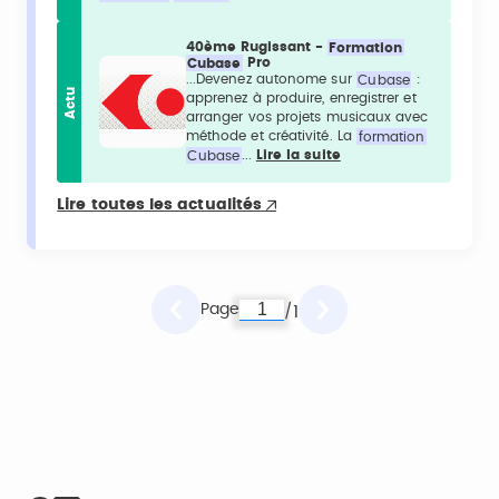
40ème Rugissant -
Formation
Cubase
Pro
...Devenez autonome sur
Cubase
:
Actu
apprenez à produire, enregistrer et
arranger vos projets musicaux avec
méthode et créativité. La
formation
Cubase
...
Lire la suite
Lire toutes les actualités
Page
1
/