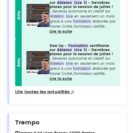
sur
Ableton
Live
12 - Dernières
places pour la session de juillet !
...Devenez autonome et créatif sur
Actu
Ableton
Live
en seulement un mois
grâce à une
formation
élaborée par
Xavier Collet, formateur certifié...
Lire la suite
Saw Up -
Formation
certifiante
sur
Ableton
Live
12 - Dernières
places pour la session de juillet !
...Devenez autonome et créatif sur
Actu
Ableton
Live
en seulement un mois
grâce à une
formation
élaborée par
Xavier Collet, formateur certifié...
Lire la suite
Lire toutes les actualités
Trempo