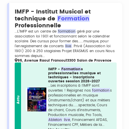
IMFP - Institut Musical et
technique de
Formation
Professionnelle
...L’IMFP est un centre de
formation
géré par une
association loi 1901 et fonctionnant selon le calendrier
scolaire. Des cursus pour former des......musique, pour
l’enregistrement de concerts
live
. Privé (Association loi
1901) 200 à 250 stagiaires Projet ERASMUS en cours Nous
sommes depuis...
95, Avenue Raoul Francou13300 Salon de Provence
IMFP -
Formation
s
professionnelles musique et
techniques - Inscriptions
ouvertes session 2026-2027
...Les inscriptions à l'IMFP sont
ouvertes ! Rejoignez nos
formation
s
professionnelles en musique
Actu
(instruments/chant) et aux métiers
techniques du......spectacle, Cours
de chant, Cours d'instruments,
Production musicale, Pro Tools,
Ableton
live
, Financement AFDAS,
Financement CPF, Métiers de la...