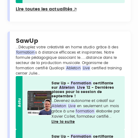
Lire toutes les actualités
SawUp
...Décuplez votre créativité en home studio grâce à des
formation
s à distance efficaces et inspirantes. Notre
formule pédagogique associant le......distance dans le
secteur de la production musicale. Organisme de
formation certifié Qualiopi
Ableton
Live
certified training
center Julie...
Saw Up -
Formation
certifiante
sur
Ableton
Live
12 - Dernières
places pour la session de
septembre !
Actu
...Devenez autonome et créatif sur
Ableton
Live
en seulement un mois
grâce à une
formation
élaborée par
Xavier Collet, formateur certifié...
Lire la suite
Saw Up -
Formation
certifiante