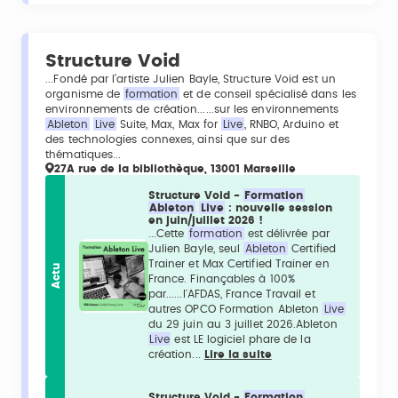
Structure Void
...Fondé par l’artiste Julien Bayle, Structure Void est un
organisme de
formation
et de conseil spécialisé dans les
environnements de création......sur les environnements
Ableton
Live
Suite, Max, Max for
Live
, RNBO, Arduino et
des technologies connexes, ainsi que sur des
thématiques...
27A rue de la bibliothèque, 13001 Marseille
Structure Void -
Formation
Ableton
Live
: nouvelle session
en juin/juillet 2026 !
...Cette
formation
est délivrée par
Julien Bayle, seul
Ableton
Certified
Trainer et Max Certified Trainer en
Actu
France. Finançables à 100%
par......l'AFDAS, France Travail et
autres OPCO Formation Ableton
Live
du 29 juin au 3 juillet 2026.Ableton
Live
est LE logiciel phare de la
création...
Lire la suite
Structure Void -
Formation