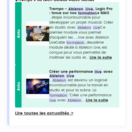
Trempo 6 bd Léon-Bureau 44200 Nantes
Trempo -
Ableton
Live
, Logic Pro
: focus sur nos
formation
s MAO
...étape incontournable pour
développer un projet musical. Créer
en studio avec
Ableton
Live
Ce
Actu
premier module vous permet
d’acquérir les......live avec Ableton
LiveCette
formation
, deuxième
module dédié à Ableton Live, est
conçue pour vous permettre de
maîtriser les outils et...
Lire la suite
Créer une performance
live
avec
Ableton
Live
...
Ableton
est devenu un logiciel
Actu
incontournable pour le travail en
studio et pour la scène. La
formation
"Créer une performance
live
avec
Ableton
...
Lire la suite
Lire toutes les actualités