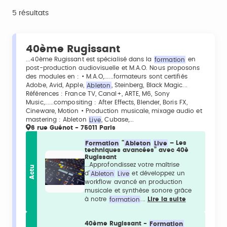
5 résultats
40ème Rugissant
...40ème Rugissant est spécialisé dans la
formation
en
post-production audiovisuelle et M.A.O. Nous proposons
des modules en : • M.A.O,......formateurs sont certifiés
Adobe, Avid, Apple,
Ableton
, Steinberg, Black Magic...
Références : France TV, Canal+, ARTE, M6, Sony
Music,......compositing : After Effects, Blender, Boris FX,
Cineware, Motion • Production musicale, mixage audio et
mastering : Ableton
Live
, Cubase,...
6 rue Guénot - 75011 Paris
Formation
“
Ableton
Live
– Les
techniques avancées” avec 40è
Rugissant
...Approfondissez votre maîtrise
Actu
d’
Ableton
Live
et développez un
workflow avancé en production
musicale et synthèse sonore grâce
à notre
formation
...
Lire la suite
40ème Rugissant -
Formation