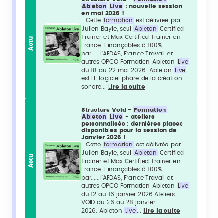
Ableton
Live
: nouvelle session
en mai 2026 !
...Cette
formation
est délivrée par
Julien Bayle, seul
Ableton
Certified
Trainer et Max Certified Trainer en
Actu
France. Finançables à 100%
par......l'AFDAS, France Travail et
autres OPCO Formation Ableton
Live
du 18 au 22 mai 2026. Ableton
Live
est LE logiciel phare de la création
sonore...
Lire la suite
Structure Void -
Formation
Ableton
Live
+ ateliers
personnalisés : dernières places
disponibles pour la session de
Janvier 2026 !
...Cette
formation
est délivrée par
Julien Bayle, seul
Ableton
Certified
Actu
Trainer et Max Certified Trainer en
France. Finançables à 100%
par......l'AFDAS, France Travail et
autres OPCO Formation Ableton
Live
du 12 au 16 janvier 2026.Ateliers
VOID du 26 au 28 janvier
2026. Ableton
Live
...
Lire la suite