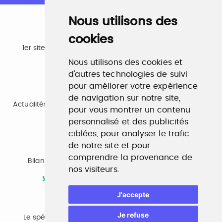
Nous utilisons des
cookies
Emploi
1er site emploi du secteur culturel 784.000 visites et
230.000 visiteurs uniques par mois.
Nous utilisons des cookies et
www.profilculture.com
d'autres technologies de suivi
pour améliorer votre expérience
Formation
de navigation sur notre site,
Actualités, guide et annuaire des formations aux métiers
pour vous montrer un contenu
de la culture.
www.profilculture-formation.com
personnalisé et des publicités
ciblées, pour analyser le trafic
de notre site et pour
Accompagnement professionnel
comprendre la provenance de
Bilan de compétences, coaching, techniques de
nos visiteurs.
recherche d'emploi, entretien conseil.
www.profilculture-competences.com
J'accepte
Cabinet de recrutement
Je refuse
Le spécialiste du secteur culturel, une cvthèque de