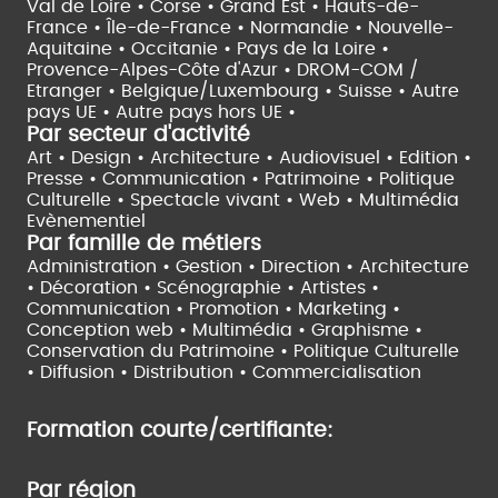
Val de Loire •
Corse •
Grand Est •
Hauts-de-
France •
Île-de-France •
Normandie •
Nouvelle-
Aquitaine •
Occitanie •
Pays de la Loire •
Provence-Alpes-Côte d'Azur •
DROM-COM /
Etranger •
Belgique/Luxembourg •
Suisse •
Autre
pays UE •
Autre pays hors UE •
Par secteur d'activité
Art • Design • Architecture •
Audiovisuel •
Edition •
Presse • Communication •
Patrimoine • Politique
Culturelle •
Spectacle vivant •
Web • Multimédia
Evènementiel
Par famille de métiers
Administration • Gestion • Direction •
Architecture
• Décoration • Scénographie •
Artistes •
Communication • Promotion • Marketing •
Conception web • Multimédia • Graphisme •
Conservation du Patrimoine • Politique Culturelle
•
Diffusion • Distribution • Commercialisation
Formation courte/certifiante:
Par région