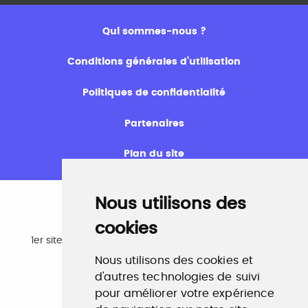
Qui sommes-nous ?
Conditions générales d’utilisation
Politiques de confidentialité
Partenaires
Plan du site
Nous utilisons des
cookies
Emploi
1er site emploi du secteur culturel 784.000 visites et
230.000 visiteurs uniques par mois.
Nous utilisons des cookies et
www.profilculture.com
d'autres technologies de suivi
pour améliorer votre expérience
Formation