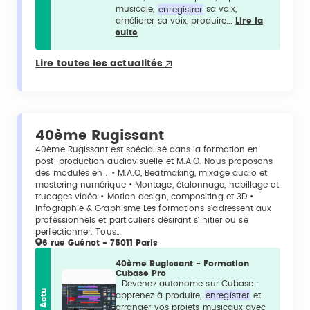
musicale,
enregistrer
sa voix,
améliorer sa voix, produire...
Lire la
suite
Lire toutes les actualités
40ème Rugissant
40ème Rugissant est spécialisé dans la formation en
post-production audiovisuelle et M.A.O. Nous proposons
des modules en : • M.A.O, Beatmaking, mixage audio et
mastering numérique • Montage, étalonnage, habillage et
trucages vidéo • Motion design, compositing et 3D •
Infographie & Graphisme Les formations s'adressent aux
professionnels et particuliers désirant s'initier ou se
perfectionner. Tous…
6 rue Guénot - 75011 Paris
40ème Rugissant - Formation
Cubase Pro
...Devenez autonome sur Cubase :
Actu
apprenez à produire,
enregistrer
et
arranger vos projets musicaux avec