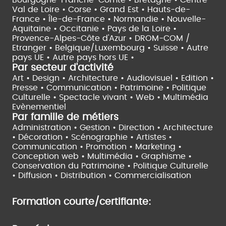
Bourgogne-Franche-Comté •
Bretagne •
Centre-
Val de Loire •
Corse •
Grand Est •
Hauts-de-
France •
Île-de-France •
Normandie •
Nouvelle-
Aquitaine •
Occitanie •
Pays de la Loire •
Provence-Alpes-Côte d'Azur •
DROM-COM /
Etranger •
Belgique/Luxembourg •
Suisse •
Autre
pays UE •
Autre pays hors UE •
Par secteur d'activité
Art • Design • Architecture •
Audiovisuel •
Edition •
Presse • Communication •
Patrimoine • Politique
Culturelle •
Spectacle vivant •
Web • Multimédia
Evènementiel
Par famille de métiers
Administration • Gestion • Direction •
Architecture
• Décoration • Scénographie •
Artistes •
Communication • Promotion • Marketing •
Conception web • Multimédia • Graphisme •
Conservation du Patrimoine • Politique Culturelle
•
Diffusion • Distribution • Commercialisation
Formation courte/certifiante: