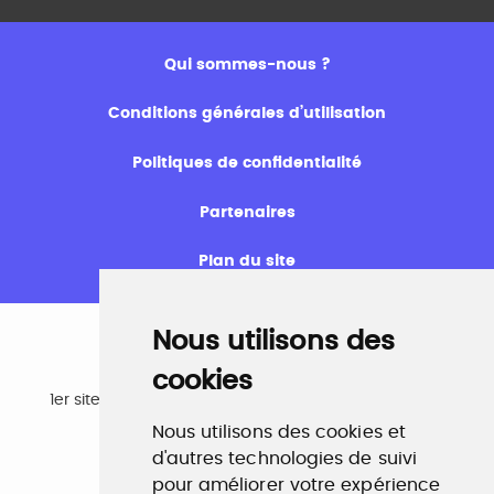
Qui sommes-nous ?
Conditions générales d’utilisation
Politiques de confidentialité
Partenaires
Plan du site
Nous utilisons des
cookies
Emploi
1er site emploi du secteur culturel 784.000 visites et
230.000 visiteurs uniques par mois.
Nous utilisons des cookies et
www.profilculture.com
d'autres technologies de suivi
pour améliorer votre expérience