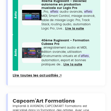
40ème Rugissant - Devenez
autonome en production
musicale sur Logic Pro
...Pro,
effets
audio avancés,
effets
Actu
MIDI, Smart Control, mixage avancé,
table de mixage Logic Pro, Track
Stack, routing audio, automation
Logic Pro, Live...
Lire la suite
40ème Rugissant - Formation
Cubase Pro
...enregistrement audio et MIDI,
Actu
édition avancée, utilisation
d’instruments virtuels et d’
effets
,
automation, export et bonnes
pratiques de...
Lire la suite
Lire toutes les actualités
Capcom'Art Formations
Implanté à AVIGNON, CAPCOM'ART Formations est
spécialisé dans la formation des artistes. Avec une