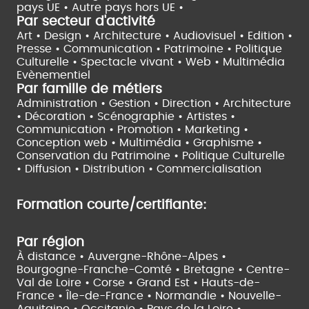
pays UE •
Autre pays hors UE •
Par secteur d'activité
Art • Design • Architecture •
Audiovisuel •
Edition •
Presse • Communication •
Patrimoine • Politique
Culturelle •
Spectacle vivant •
Web • Multimédia
Evènementiel
Par famille de métiers
Administration • Gestion • Direction •
Architecture
• Décoration • Scénographie •
Artistes •
Communication • Promotion • Marketing •
Conception web • Multimédia • Graphisme •
Conservation du Patrimoine • Politique Culturelle
•
Diffusion • Distribution • Commercialisation
Formation courte/certifiante:
Par région
À distance •
Auvergne-Rhône-Alpes •
Bourgogne-Franche-Comté •
Bretagne •
Centre-
Val de Loire •
Corse •
Grand Est •
Hauts-de-
France •
Île-de-France •
Normandie •
Nouvelle-
Aquitaine •
Occitanie •
Pays de la Loire •