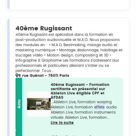
40ème Rugissant
40ème Rugissant est spécialisé dans la formation en
post-production audiovisuelle et M.A.O. Nous proposons
des modules en : • M.A.O, Beatmaking, mixage audio et
mastering numérique • Montage, étalonnage, habillage et
trucages vidéo • Motion design, compositing et 3D •
Infographie & Graphisme Les formations s'adressent aux
professionnels et particuliers désirant s'initier ou se
perfectionner. Tous…
6 rue Guénot - 75011 Paris
40ème Rugissant - Formation
certifiante en présentiel sur
Ableton Live éligible CPF et
AFDAS
Actu
...Ableton Live, formation warping
Ableton Live, formation
effets
audio
Ableton Live, formation instruments
virtuels Ableton Live, formation...
Lire la suite