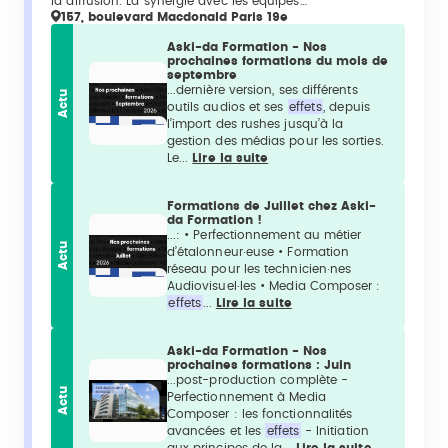
la diffusion. La synergie avec les équipes…
157, boulevard Macdonald Paris 19e
Aski-da Formation - Nos
prochaines formations du mois de
septembre
...dernière version, ses différents
Actu
outils audios et ses
effets
, depuis
l’import des rushes jusqu’à la
gestion des médias pour les sorties.
Le...
Lire la suite
Formations de Juillet chez Aski-
da Formation !
...: • Perfectionnement au métier
Actu
d’étalonneur·euse • Formation
réseau pour les technicien·nes
Audiovisuel·les • Media Composer :
effets
...
Lire la suite
Aski-da Formation - Nos
prochaines formations : Juin
...post-production complète -
Actu
Perfectionnement à Media
Composer : les fonctionnalités
avancées et les
effets
- Initiation
aux principes de la...
Lire la suite