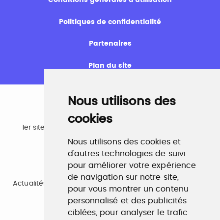
Politiques de confidentialité
Partenaires
Plan du site
Nous utilisons des
cookies
Emploi
1er site emploi du secteur culturel 784.000 visites et
230.000 visiteurs uniques par mois.
Nous utilisons des cookies et
www.profilculture.com
d'autres technologies de suivi
pour améliorer votre expérience
Formation
de navigation sur notre site,
Actualités, guide et annuaire des formations aux métiers
pour vous montrer un contenu
de la culture.
www.profilculture-formation.com
personnalisé et des publicités
ciblées, pour analyser le trafic