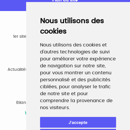
Plan du site
Nous utilisons des
cookies
Emploi
1er site emploi du secteur culturel 784.000 visites et
230.000 visiteurs uniques par mois.
Nous utilisons des cookies et
www.profilculture.com
d'autres technologies de suivi
pour améliorer votre expérience
Formation
de navigation sur notre site,
Actualités, guide et annuaire des formations aux métiers
pour vous montrer un contenu
de la culture.
personnalisé et des publicités
www.profilculture-formation.com
ciblées, pour analyser le trafic
de notre site et pour
Accompagnement professionnel
comprendre la provenance de
Bilan de compétences, coaching, techniques de
nos visiteurs.
recherche d'emploi, entretien conseil.
www.profilculture-competences.com
J'accepte