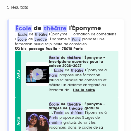
5 résultats
École
de
théâtre
l'Éponyme
...
École
de
théâtre
l'Éponyme - Formation de comédiens
L'
École
de
théâtre
l'Éponyme à
Paris
propose une
formation pluridisciplinaire de comédien...
2 bis, passage Ruelle - 75018 Paris
École
de
théâtre
l'Éponyme -
Inscriptions ouvertes pour la
saison 2026-2027
...L'
École
de
théâtre
l'Éponyme à
Actu
Paris
propose une formation
pluridisciplinaire de comédien et
délivre un diplôme enregistré au
Rectorat de...
Lire la suite
École
de
théâtre
l'Éponyme -
Stages de
théâtre
gratuits
...L'
École
de
théâtre
l'Éponyme à
Paris
propose des Stages de
Actu
théâtre
gratuits durant les
vacances, dans le cadre de sa