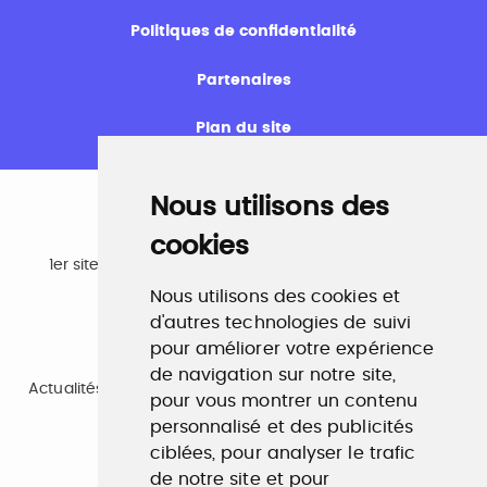
Politiques de confidentialité
Partenaires
Plan du site
Nous utilisons des
cookies
Emploi
1er site emploi du secteur culturel 784.000 visites et
230.000 visiteurs uniques par mois.
Nous utilisons des cookies et
www.profilculture.com
d'autres technologies de suivi
pour améliorer votre expérience
Formation
de navigation sur notre site,
Actualités, guide et annuaire des formations aux métiers
pour vous montrer un contenu
de la culture.
personnalisé et des publicités
www.profilculture-formation.com
ciblées, pour analyser le trafic
de notre site et pour