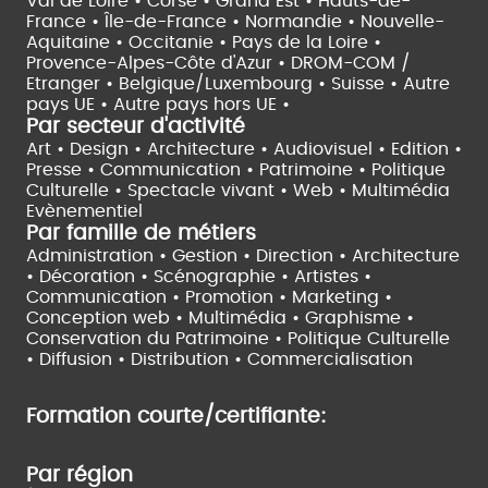
Val de Loire •
Corse •
Grand Est •
Hauts-de-
France •
Île-de-France •
Normandie •
Nouvelle-
Aquitaine •
Occitanie •
Pays de la Loire •
Provence-Alpes-Côte d'Azur •
DROM-COM /
Etranger •
Belgique/Luxembourg •
Suisse •
Autre
pays UE •
Autre pays hors UE •
Par secteur d'activité
Art • Design • Architecture •
Audiovisuel •
Edition •
Presse • Communication •
Patrimoine • Politique
Culturelle •
Spectacle vivant •
Web • Multimédia
Evènementiel
Par famille de métiers
Administration • Gestion • Direction •
Architecture
• Décoration • Scénographie •
Artistes •
Communication • Promotion • Marketing •
Conception web • Multimédia • Graphisme •
Conservation du Patrimoine • Politique Culturelle
•
Diffusion • Distribution • Commercialisation
Formation courte/certifiante:
Par région