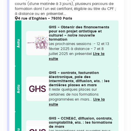
courts (d'une matinée à 3 jours), plusieurs parcours de
formation dont l'un est certifiant, éligible au titre du CPF ;
à distance ou en présentiel.…
4 rue d'Enghien - 75010 Paris
GHS - Obtenir des financements
pour son projet artistique et
culturel - notre nouvelle
formation
Actu
Les prochaines sessions :- 12 et 13
février 2025 à distance - 7 et 8
juillet 2025 en présentiel
Lire la
suite
GHS - contrats, facturation
électronique, paie des
intermittents, diffusion, etc. : les
dernières places en mars
Actu
Il reste quelques places sur
certaines de nos formations
programmées en mars...
Lire la
suite
GHS - CCNEAC, diffusion, contrats,
comptabilité, etc. : les formations
de mars
Les inscriptions sont ouvertes pour