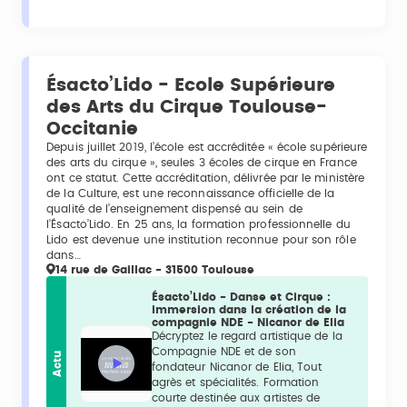
Ésacto’Lido - Ecole Supérieure
des Arts du Cirque Toulouse-
Occitanie
Depuis juillet 2019, l’école est accréditée « école supérieure
des arts du cirque », seules 3 écoles de cirque en France
ont ce statut. Cette accréditation, délivrée par le ministère
de la Culture, est une reconnaissance officielle de la
qualité de l’enseignement dispensé au sein de
l’Ésacto’Lido. En 25 ans, la formation professionnelle du
Lido est devenue une institution reconnue pour son rôle
dans…
14 rue de Gaillac - 31500 Toulouse
Ésacto’Lido - Danse et Cirque :
immersion dans la création de la
compagnie NDE - Nicanor de Elia
Décryptez le regard artistique de la
Compagnie NDE et de son
Actu
fondateur Nicanor de Elia, Tout
agrès et spécialités. Formation
courte destinée aux artistes de