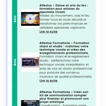
Affectus - Danse et arts du feu :
formation pour artistes du
spectacle vivant.
Artistes du mouvement, osez le feu :
Actu
formez-vous en toute sécurité et
transformez vos performances en
véritables spectacles captivants.
Lire la suite
Affectus Formations - Formation
chant et studio : maîtrisez votre
technique vocale et créez des
enregistrements professionnels.
Formation chant et enregistrement
Actu
studio : perfectionnez votre
technique vocale, interprétation et
prise de voix en studio professionnel
pour produire des contenus
musicaux de qualité professionnelle.
Lire la suite
Affectus Formations - Créer son
kit de communication complet
pour financer et promouvoir son
projet artistique
Crowdfunding : Formation mixte