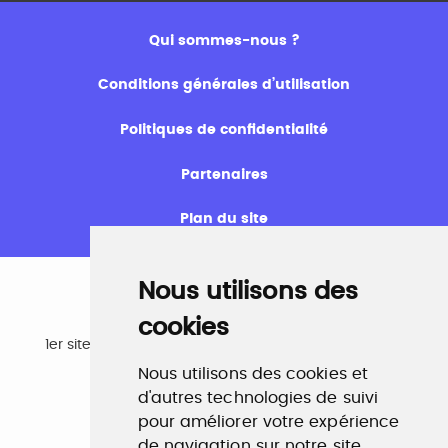
Qui sommes-nous ?
Conditions générales d’utilisation
Politiques de confidentialité
Partenaires
Plan du site
Nous utilisons des
cookies
Emploi
1er site emploi du secteur culturel 784.000 visites et
230.000 visiteurs uniques par mois.
Nous utilisons des cookies et
www.profilculture.com
d'autres technologies de suivi
pour améliorer votre expérience
Formation
de navigation sur notre site,