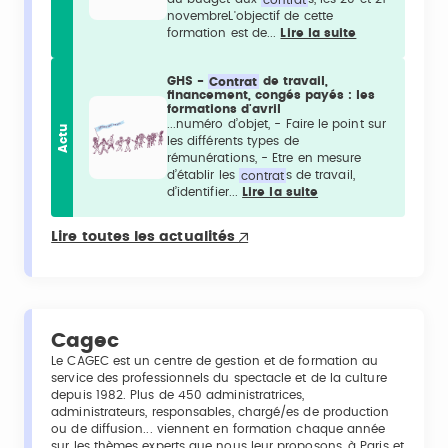
novembreL'objectif de cette
formation est de...
Lire la suite
GHS -
Contrat
de travail,
financement, congés payés : les
formations d'avril
...numéro d’objet, - Faire le point sur
Actu
les différents types de
rémunérations, - Etre en mesure
d’établir les
contrat
s de travail,
d’identifier...
Lire la suite
Lire toutes les actualités
Cagec
Le CAGEC est un centre de gestion et de formation au
service des professionnels du spectacle et de la culture
depuis 1982. Plus de 450 administratrices,
administrateurs, responsables, chargé/es de production
ou de diffusion... viennent en formation chaque année
sur les thèmes experts que nous leur proposons, à Paris et