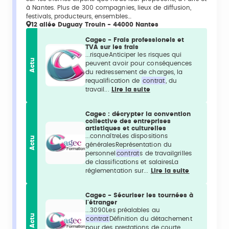
à Nantes. Plus de 300 compagnies, lieux de diffusion,
festivals, producteurs, ensembles…
12 allée Duguay Trouin - 44000 Nantes
Cagec - Frais professionels et
TVA sur les frais
...risqueAnticiper les risques qui
Actu
peuvent avoir pour conséquences
du redressement de charges, la
requalification de
contrat
, du
travail...
Lire la suite
Cagec : décrypter la convention
collective des entreprises
artistiques et culturelles
...connaîtreLes dispositions
Actu
généralesReprésentation du
personnel
contrat
s de travailgrilles
de classifications et salairesLa
réglementation sur...
Lire la suite
Cagec - Sécuriser les tournées à
l'étranger
...3090Les préalables au
Actu
contrat
Définition du détachement
pour des prestations de courte