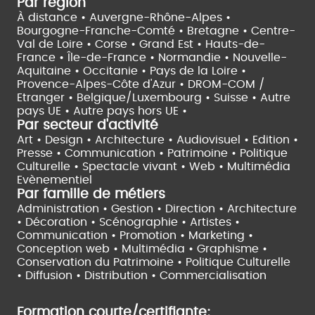
Par région
À distance •
Auvergne-Rhône-Alpes •
Bourgogne-Franche-Comté •
Bretagne •
Centre-
Val de Loire •
Corse •
Grand Est •
Hauts-de-
France •
Île-de-France •
Normandie •
Nouvelle-
Aquitaine •
Occitanie •
Pays de la Loire •
Provence-Alpes-Côte d'Azur •
DROM-COM /
Etranger •
Belgique/Luxembourg •
Suisse •
Autre
pays UE •
Autre pays hors UE •
Par secteur d'activité
Art • Design • Architecture •
Audiovisuel •
Edition •
Presse • Communication •
Patrimoine • Politique
Culturelle •
Spectacle vivant •
Web • Multimédia
Evènementiel
Par famille de métiers
Administration • Gestion • Direction •
Architecture
• Décoration • Scénographie •
Artistes •
Communication • Promotion • Marketing •
Conception web • Multimédia • Graphisme •
Conservation du Patrimoine • Politique Culturelle
•
Diffusion • Distribution • Commercialisation
Formation courte/certifiante: