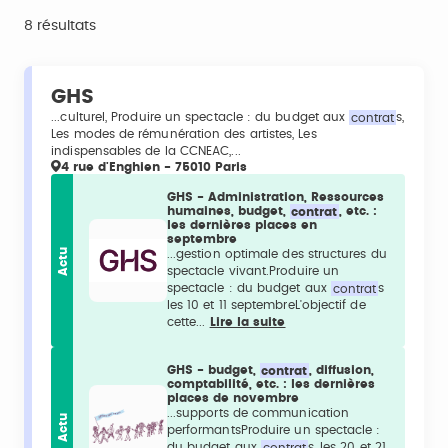
8 résultats
GHS
...culturel, Produire un spectacle : du budget aux
contrat
s,
Les modes de rémunération des artistes, Les
indispensables de la CCNEAC,...
4 rue d'Enghien - 75010 Paris
GHS - Administration, Ressources
humaines, budget,
contrat
, etc. :
les dernières places en
septembre
Actu
...gestion optimale des structures du
spectacle vivant.Produire un
spectacle : du budget aux
contrat
s
les 10 et 11 septembreL'objectif de
cette...
Lire la suite
GHS - budget,
contrat
, diffusion,
comptabilité, etc. : les dernières
places de novembre
...supports de communication
Actu
performantsProduire un spectacle :
du budget aux
contrat
s, les 20 et 21