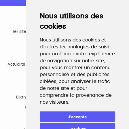
Nous utilisons des
cookies
Emploi
1er site emploi du secteur culturel 784.000 visites et
230.000 visiteurs uniques par mois.
Nous utilisons des cookies et
www.profilculture.com
d'autres technologies de suivi
pour améliorer votre expérience
Formation
de navigation sur notre site,
Actualités, guide et annuaire des formations aux métiers
pour vous montrer un contenu
de la culture.
personnalisé et des publicités
www.profilculture-formation.com
ciblées, pour analyser le trafic
de notre site et pour
Accompagnement professionnel
comprendre la provenance de
Bilan de compétences, coaching, techniques de
nos visiteurs.
recherche d'emploi, entretien conseil.
www.profilculture-competences.com
J'accepte
Cabinet de recrutement
Je refuse