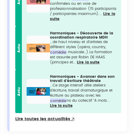
Actu
confirmées ou en voie de
professionnalisation (15 participants
/ participantes maximum)....
Lire la
suite
Harmoniques - Découverte de la
coordination respiratoire MDH
...de haut niveau et d’artistes de
Actu
différent styles (opéra, country,
comédie
musicale…).La formation
est assurée par Robin DE HAAS
(principes et...
Lire la suite
Harmoniques - Avancer dans son
travail d'écriture théâtrale
...Ce stage intensif allie ateliers
Actu
d'écriture, travail dramaturgique et
écriture au plateau avec les
comédie
ns du collectif "A mots...
Lire la suite
Lire toutes les actualités