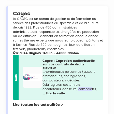
Cagec
Le CAGEC est un centre de gestion et de formation au
service des professionnels du spectacle et de la culture
depuis 1982. Plus de 450 administratrices,
administrateurs, responsables, chargé/es de production
ou de diffusion... viennent en formation chaque année
sur les thèmes experts que nous leur proposons, à Paris et
à Nantes. Plus de 300 compagnies, lieux de diffusion,
festivals, producteurs, ensembles…
12 allée Duguay Trouin - 44000 Nantes
Cagec : Captation audiovisuelle
sur vos contrats de droits
d'auteur
...nombreuses personnes (auteurs
Actu
dramatiques, chorégraphes,
compositeurs, vidéastes,
éclairagistes, costumiers,
décorateurs, danseurs,
comédie
ns,
...
Lire la suite
Lire toutes les actualités