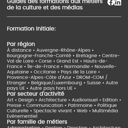
Guides des formations aux métiers
de la culture et des médias
Formation initiale:
Par région
À distance •
Auvergne-Rhône-Alpes •
Bourgogne-Franche-Comté •
Bretagne •
Centre-
Val de Loire •
Corse •
Grand Est •
Hauts-de-
France •
Île-de-France •
Normandie •
Nouvelle-
Aquitaine •
Occitanie •
Pays de la Loire •
Provence-Alpes-Côte d'Azur •
DROM-COM /
Etranger •
Belgique/Luxembourg •
Suisse •
Autre
pays UE •
Autre pays hors UE •
Par secteur d'activité
Art • Design • Architecture •
Audiovisuel •
Edition •
Presse • Communication •
Patrimoine • Politique
Culturelle •
Spectacle vivant •
Web • Multimédia
Evènementiel
Par famille de métiers