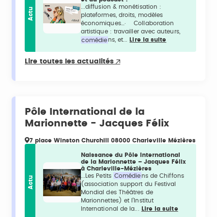
...diffusion & monétisation :
Actu
plateformes, droits, modèles
économiques…· Collaboration
artistique : travailler avec auteurs,
comédie
ns, et...
Lire la suite
Lire toutes les actualités
Pôle International de la
Marionnette - Jacques Félix
7 place Winston Churchill 08000 Charleville Mézières
Naissance du Pôle International
de la Marionnette – Jacques Félix
à Charleville-Mézières
...Les Petits
Comédie
ns de Chiffons
Actu
(association support du Festival
Mondial des Théâtres de
Marionnettes) et l’Institut
International de la...
Lire la suite