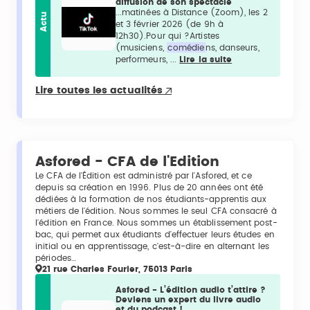
diffusion de son spectacle
...matinées à Distance (Zoom), les 2
Actu
et 3 février 2026 (de 9h à
12h30).Pour qui ?Artistes
(musiciens,
comédie
ns, danseurs,
performeurs, ...
Lire la suite
Lire toutes les actualités
Asfored - CFA de l'Edition
Le CFA de l'Édition est administré par l'Asfored, et ce
depuis sa création en 1996. Plus de 20 années ont été
dédiées à la formation de nos étudiants-apprentis aux
métiers de l'édition. Nous sommes le seul CFA consacré à
l'édition en France. Nous sommes un établissement post-
bac, qui permet aux étudiants d'effectuer leurs études en
initial ou en apprentissage, c'est-à-dire en alternant les
périodes…
21 rue Charles Fourier, 75013 Paris
Asfored - L’édition audio t’attire ?
Deviens un expert du livre audio
et du podcast !