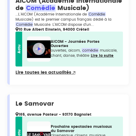
AICOM (Académie Internationale
de
Comédie
Musicale)
...L'AICOM (Académie Internationale de
Comédie
Musicale) est le premier campus français dédié à la
Comédie
Musicale. L’AICOM dispose d’un...
10 Rue Albert Einstein, 94000 Créteil
AICOM - Journées Portes
Ouvertes
Actu
ouvertes, aicom,
comédie
musicale,
chant, danse, théâtre
Lire la suite
Lire toutes les actualités
Le Samovar
165, avenue Pasteur - 93170 Bagnolet
Prochains spectacles musicaux
du Samovar
Actu
clownesque, clowns, musique,