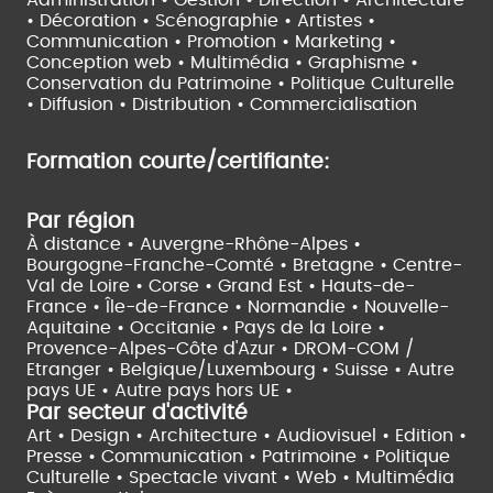
Administration • Gestion • Direction •
Architecture
• Décoration • Scénographie •
Artistes •
Communication • Promotion • Marketing •
Conception web • Multimédia • Graphisme •
Conservation du Patrimoine • Politique Culturelle
•
Diffusion • Distribution • Commercialisation
Formation courte/certifiante:
Par région
À distance •
Auvergne-Rhône-Alpes •
Bourgogne-Franche-Comté •
Bretagne •
Centre-
Val de Loire •
Corse •
Grand Est •
Hauts-de-
France •
Île-de-France •
Normandie •
Nouvelle-
Aquitaine •
Occitanie •
Pays de la Loire •
Provence-Alpes-Côte d'Azur •
DROM-COM /
Etranger •
Belgique/Luxembourg •
Suisse •
Autre
pays UE •
Autre pays hors UE •
Par secteur d'activité
Art • Design • Architecture •
Audiovisuel •
Edition •
Presse • Communication •
Patrimoine • Politique
Culturelle •
Spectacle vivant •
Web • Multimédia