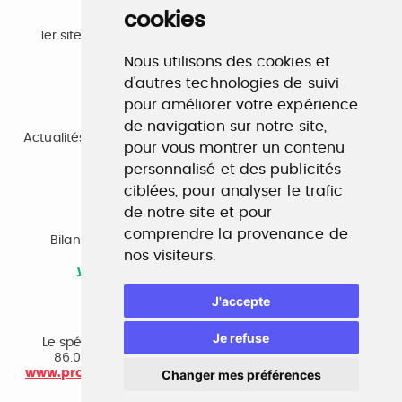
cookies
Emploi
1er site emploi du secteur culturel 784.000 visites et
230.000 visiteurs uniques par mois.
Nous utilisons des cookies et
www.profilculture.com
d'autres technologies de suivi
pour améliorer votre expérience
Formation
de navigation sur notre site,
Actualités, guide et annuaire des formations aux métiers
pour vous montrer un contenu
de la culture.
personnalisé et des publicités
www.profilculture-formation.com
ciblées, pour analyser le trafic
de notre site et pour
Accompagnement professionnel
comprendre la provenance de
Bilan de compétences, coaching, techniques de
nos visiteurs.
recherche d'emploi, entretien conseil.
www.profilculture-competences.com
J'accepte
Cabinet de recrutement
Je refuse
Le spécialiste du secteur culturel, une cvthèque de
86.000 CV et réseau unique de professionnels.
Changer mes préférences
www.profilculture-conseil.com/cabinet-recrutement