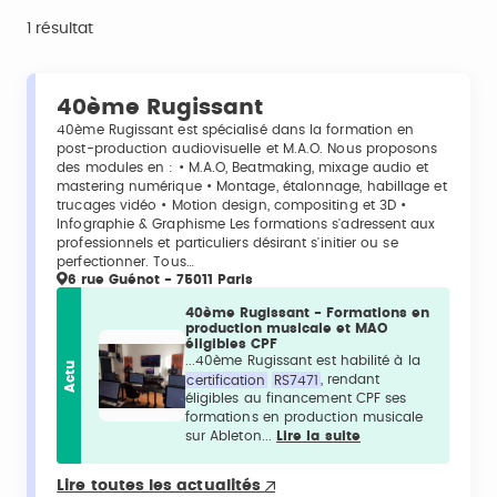
1 résultat
40ème Rugissant
40ème Rugissant est spécialisé dans la formation en
post-production audiovisuelle et M.A.O. Nous proposons
des modules en : • M.A.O, Beatmaking, mixage audio et
mastering numérique • Montage, étalonnage, habillage et
trucages vidéo • Motion design, compositing et 3D •
Infographie & Graphisme Les formations s'adressent aux
professionnels et particuliers désirant s'initier ou se
perfectionner. Tous…
6 rue Guénot - 75011 Paris
40ème Rugissant - Formations en
production musicale et MAO
éligibles CPF
...40ème Rugissant est habilité à la
Actu
certification
RS7471
, rendant
éligibles au financement CPF ses
formations en production musicale
sur Ableton...
Lire la suite
Lire toutes les actualités