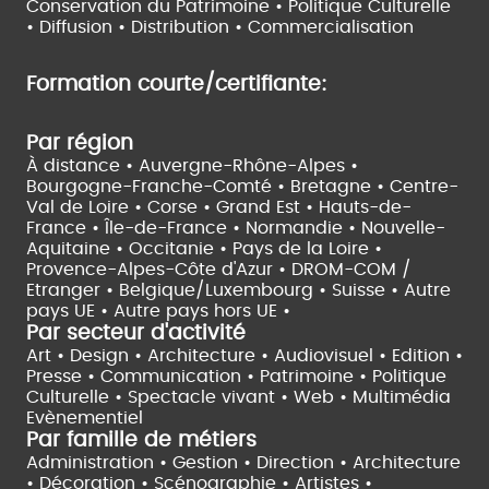
Conservation du Patrimoine • Politique Culturelle
•
Diffusion • Distribution • Commercialisation
Formation courte/certifiante:
Par région
À distance •
Auvergne-Rhône-Alpes •
Bourgogne-Franche-Comté •
Bretagne •
Centre-
Val de Loire •
Corse •
Grand Est •
Hauts-de-
France •
Île-de-France •
Normandie •
Nouvelle-
Aquitaine •
Occitanie •
Pays de la Loire •
Provence-Alpes-Côte d'Azur •
DROM-COM /
Etranger •
Belgique/Luxembourg •
Suisse •
Autre
pays UE •
Autre pays hors UE •
Par secteur d'activité
Art • Design • Architecture •
Audiovisuel •
Edition •
Presse • Communication •
Patrimoine • Politique
Culturelle •
Spectacle vivant •
Web • Multimédia
Evènementiel
Par famille de métiers
Administration • Gestion • Direction •
Architecture
• Décoration • Scénographie •
Artistes •