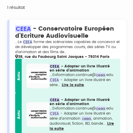
1 résultat
CEEA
- Conservatoire Européen
d'Ecriture Audiovisuelle
...Le
CEEA
forme des scénaristes capables de concevoir et
de développer des programmes courts, des séries TV ou
d’animation et des films de...
38, rue du Faubourg Saint Jacques - 75014 Paris
CEEA
- Adapter un livre illustré
en série d’animation
Actu
...04formation.continue@
ceea
.edu
CEEA
- Adapter un livre illustré en
série...
Lire la suite
CEEA
- Adapter un livre illustré
en série d’animation
...04formation.continue@
ceea
.edu
Actu
CEEA
- Adapter un livre illustré en
série d’animation
ceea
, animation,
audiovisuel, fiction, BD, bande...
Lire
la suite