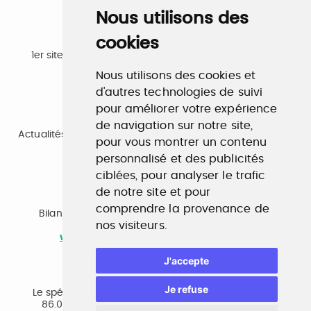
Nous utilisons des
cookies
Emploi
1er site emploi du secteur culturel 784.000 visites et
230.000 visiteurs uniques par mois.
Nous utilisons des cookies et
www.profilculture.com
d'autres technologies de suivi
pour améliorer votre expérience
Formation
de navigation sur notre site,
Actualités, guide et annuaire des formations aux métiers
pour vous montrer un contenu
de la culture.
personnalisé et des publicités
www.profilculture-formation.com
ciblées, pour analyser le trafic
de notre site et pour
Accompagnement professionnel
comprendre la provenance de
Bilan de compétences, coaching, techniques de
nos visiteurs.
recherche d'emploi, entretien conseil.
www.profilculture-competences.com
J'accepte
Cabinet de recrutement
Je refuse
Le spécialiste du secteur culturel, une cvthèque de
86.000 CV et réseau unique de professionnels.